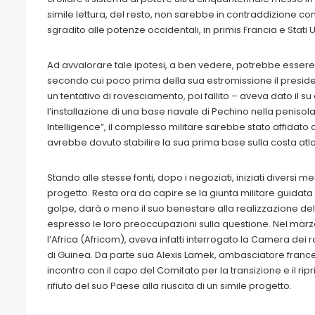
simile lettura, del resto, non sarebbe in contraddizione con
sgradito alle potenze occidentali, in primis Francia e Stati Un
Ad avvalorare tale ipotesi, a ben vedere, potrebbe essere la 
secondo cui poco prima della sua estromissione il preside
un tentativo di rovesciamento, poi fallito – aveva dato il 
l’installazione di una base navale di Pechino nella penisola 
Intelligence”, il complesso militare sarebbe stato affidato 
avrebbe dovuto stabilire la sua prima base sulla costa atla
Stando alle stesse fonti, dopo i negoziati, iniziati diversi 
progetto. Resta ora da capire se la giunta militare guidata
golpe, darà o meno il suo benestare alla realizzazione del p
espresso le loro preoccupazioni sulla questione. Nel m
l’Africa (Africom), aveva infatti interrogato la Camera dei
di Guinea. Da parte sua Alexis Lamek, ambasciatore franc
incontro con il capo del Comitato per la transizione e il ripr
rifiuto del suo Paese alla riuscita di un simile progetto.