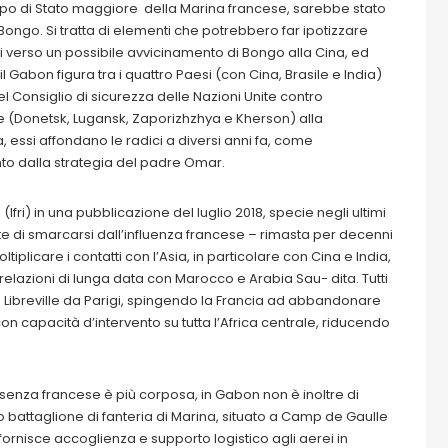
 capo di Stato maggiore della Marina francese, sarebbe stato
i Bongo. Si tratta di elementi che potrebbero far ipotizzare
 verso un possibile avvicinamento di Bongo alla Cina, ed
il Gabon figura tra i quattro Paesi (con Cina, Brasile e India)
l Consiglio di sicurezza delle Nazioni Unite contro
le (Donetsk, Lugansk, Zaporizhzhya e Kherson) alla
 essi affondano le radici a diversi anni fa, come
o dalla strategia del padre Omar.
(Ifri) in una pubblicazione del luglio 2018, specie negli ultimi
 di smarcarsi dall’influenza francese – rimasta per decenni
iplicare i contatti con l’Asia, in particolare con Cina e India,
lazioni di lunga data con Marocco e Arabia Sau- dita. Tutti
 Libreville da Parigi, spingendo la Francia ad abbandonare
 con capacità d’intervento su tutta l’Africa centrale, riducendo
esenza francese è più corposa, in Gabon non è inoltre di
to battaglione di fanteria di Marina, situato a Camp de Gaulle
fornisce accoglienza e supporto logistico agli aerei in