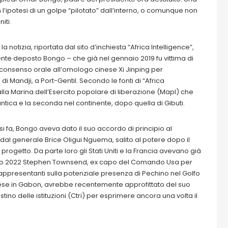
 l’ipotesi di un golpe “pilotato” dall’interno, o comunque non
iti.
notizia, riportata dal sito d’inchiesta “Africa Intelligence”,
nte deposto Bongo – che già nel gennaio 2019 fu vittima di
su consenso orale all’omologo cinese Xi Jinping per
di Mandji, a Port-Gentil. Secondo le fonti di “Africa
alla Marina dell’Esercito popolare di liberazione (Mapl) che
ntica e la seconda nel continente, dopo quella di Gibuti.
mesi fa, Bongo aveva dato il suo accordo di principio al
 dal generale Brice Oligui Nguema, salito al potere dopo il
rogetto. Da parte loro gli Stati Uniti e la Francia avevano già
arzo 2022 Stephen Townsend, ex capo del Comando Usa per
 rappresentanti sulla potenziale presenza di Pechino nel Golfo
ese in Gabon, avrebbe recentemente approfittato del suo
istino delle istituzioni (Ctri) per esprimere ancora una volta il