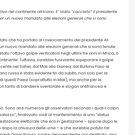
vo nel continente africano. E’ stato “cacciato” il presidente
er un nuovo mandato alle elezioni generali che si sono
Stato che ha portato al rovesciamento del presidente Ali
un nuovo mandato alle elezioni generali che si sono tenute
o l’ottavo golpe verificatosi negli ultimi tre anni in Africa, a
continente. Tuttavia, sarebbe fuorviante equiparare il golpe
nte nel Sahel, dal Mali alla Guinea, dal Burkina Faso al
a mano russa è stata evidente fin da subito, non solo per la
questi Paesi (soprattutto in Mali), ma anche per le
n tanto di bandiere sventolate e slogan antifrancesi e
ciò. Sono anzi numerosi gli osservatori secondo i quali il colpo
alazzo”, finalizzato cioè al mantenimento di uno “status
testazione elettorale che era in gestazione – specie dopo le
to dopo la chiusura delle urne – e che avrebbe potuto far
n piedi Omar Bongo, padre del presidente ora destituito. Una