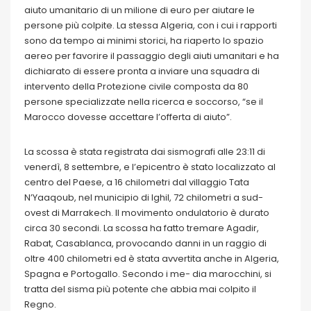
aiuto umanitario di un milione di euro per aiutare le
persone più colpite. La stessa Algeria, con i cui i rapporti
sono da tempo ai minimi storici, ha riaperto lo spazio
aereo per favorire il passaggio degli aiuti umanitari e ha
dichiarato di essere pronta a inviare una squadra di
intervento della Protezione civile composta da 80
persone specializzate nella ricerca e soccorso, “se il
Marocco dovesse accettare l’offerta di aiuto”.
La scossa è stata registrata dai sismografi alle 23:11 di
venerdì, 8 settembre, e l’epicentro è stato localizzato al
centro del Paese, a 16 chilometri dal villaggio Tata
N’Yaaqoub, nel municipio di Ighil, 72 chilometri a sud-
ovest di Marrakech. Il movimento ondulatorio è durato
circa 30 secondi. La scossa ha fatto tremare Agadir,
Rabat, Casablanca, provocando danni in un raggio di
oltre 400 chilometri ed è stata avvertita anche in Algeria,
Spagna e Portogallo. Secondo i me- dia marocchini, si
tratta del sisma più potente che abbia mai colpito il
Regno.