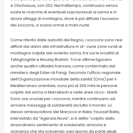
e Chichaoua, con 202. Nel frattempo, continuano senza
sosta le ricerche di eventuali sopravvissuti al sisma e in
alcuni villaggi di montagna, dove è più difficile l’accesso
dei soccorsi, si scava ormai a mani nude.
Come riferito dalle autorità del Regno, i soccorsi sono resi
difficili dai danni alle infrastrutture in al- cune zone rurali di
montagna colpite dal violento sisma, tra cui le località di
Tafeghaghte e Moulay Brahim. Tra le vittime figurano
anche quattro cittadini francesi, come confermato dal
ministero degli Esteri di Parigi. Secondo l’ufficio regionale
dell’Organizzazione mondiale della sanità (Oms) per il
Mediterraneo orientale, sono più di 300 mila le persone
colpite dal sisma a Marrakech e nelle aree circo- stanti.
Sono ore cruciali per i soccorsi, mentre continuano ad
arrivare messaggi di solidarietà da tutto il mondo. Lo
stesso ambasciatore del Marocco in Italia, Youssef Balla,
intervistato da “Agenzia Nova”, si è detto “colpito dallo
straordinario sentimento di solidarietà, amicizia e
vicinanza che sta ricevendo ogni giorno da parte degli