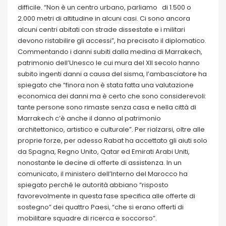
difficile. “Non è un centro urbano, parliamo di 1.500 o
2.000 metri di altitudine in alcuni casi. Ci sono ancora
alcuni centri abitati con strade dissestate e i militari
devono ristabilire gli accessi”, ha precisato il diplomatico.
Commentando i danni subiti dalla medina di Marrakech,
patrimonio dell’Unesco le cui mura del XII secolo hanno
subito ingenti danni a causa del sisma, l’ambasciatore ha
spiegato che “finora non è stata fatta una valutazione
economica dei danni ma è certo che sono considerevoli:
tante persone sono rimaste senza casa e nella città di
Marrakech c’è anche il danno al patrimonio
architettonico, artistico e culturale”. Per rialzarsi, oltre alle
proprie forze, per adesso Rabat ha accettato gli aiuti solo
da Spagna, Regno Unito, Qatar ed Emirati Arabi Uniti,
nonostante le decine di offerte di assistenza. In un
comunicato, il ministero dell’Interno del Marocco ha
spiegato perché le autorità abbiano “risposto
favorevolmente in questa fase specifica alle offerte di
sostegno” dei quattro Paesi, “che si erano offerti di
mobilitare squadre di ricerca e soccorso”.