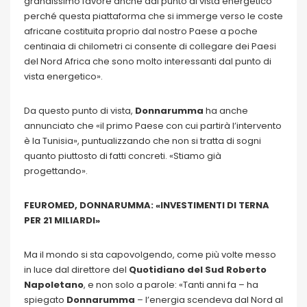
grandissimo favore anche dal punto di vista energetico
perché questa piattaforma che si immerge verso le coste
africane costituita proprio dal nostro Paese a poche
centinaia di chilometri ci consente di collegare dei Paesi
del Nord Africa che sono molto interessanti dal punto di
vista energetico».
Da questo punto di vista,
Donnarumma
ha anche
annunciato che «il primo Paese con cui partirà l’intervento
è la Tunisia», puntualizzando che non si tratta di sogni
quanto piuttosto di fatti concreti. «Stiamo già
progettando».
FEUROMED, DONNARUMMA: «INVESTIMENTI DI TERNA
PER 21 MILIARDI»
Ma il mondo si sta capovolgendo, come più volte messo
in luce dal direttore del
Quotidiano del Sud Roberto
Napoletano
, e non solo a parole: «Tanti anni fa – ha
spiegato
Donnarumma
– l’energia scendeva dal Nord al