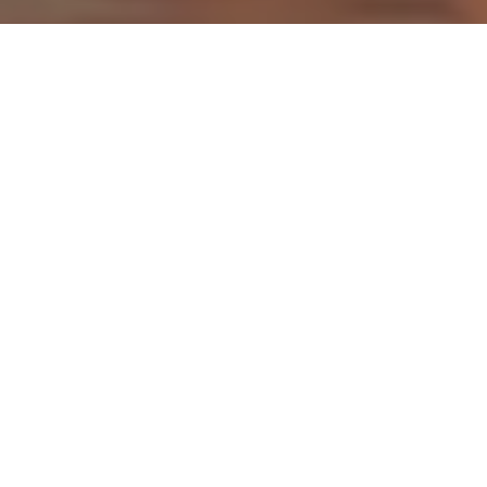
QUO VADIS
ROMA?
PROGETTO PER UN FUTURO CAPITALE
Il parterre di relatori dell’evento include
figure di spicco nei campi
dell’architettura, dell’ingegneria ma
anche della scienza, della politica, delle