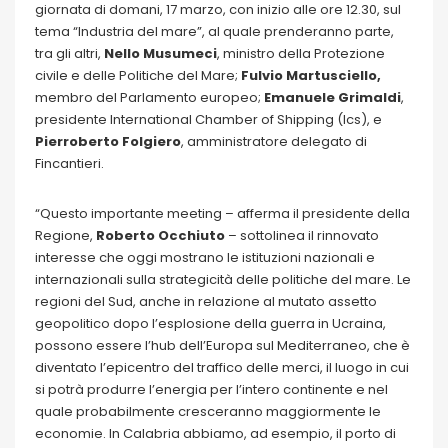
giornata di domani, 17 marzo, con inizio alle ore 12.30, sul
tema “Industria del mare”, al quale prenderanno parte,
tra gli altri,
Nello Musumeci
, ministro della Protezione
civile e delle Politiche del Mare;
Fulvio Martusciello,
membro del Parlamento europeo;
Emanuele Grimaldi
,
presidente International Chamber of Shipping (Ics), e
Pierroberto Folgiero
, amministratore delegato di
Fincantieri.
“Questo importante meeting – afferma il presidente della
Regione,
Roberto Occhiuto
– sottolinea il rinnovato
interesse che oggi mostrano le istituzioni nazionali e
internazionali sulla strategicità delle politiche del mare. Le
regioni del Sud, anche in relazione al mutato assetto
geopolitico dopo l’esplosione della guerra in Ucraina,
possono essere l’hub dell’Europa sul Mediterraneo, che è
diventato l’epicentro del traffico delle merci, il luogo in cui
si potrà produrre l’energia per l’intero continente e nel
quale probabilmente cresceranno maggiormente le
economie. In Calabria abbiamo, ad esempio, il porto di