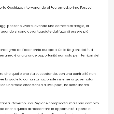
erto Occhiuto, intervenendo al Feuromed, primo Festival
o
ggi possono vivere, avendo una corretta strategia, la
 quando si sono avvantaggiate dal fatto di essere più
paradigma dell’economia europea. Se le Regioni del Sud
iterraneo è una grande opportunità non solo per i territori del
 che quello che sta succedendo, con una centralità non
per la quale la comunità nazionale insieme ai governatori
ica una reale circostanza di sviluppo”, ha sottolineato
mportanza. Governo una Regione complicata, ma il mio compito
mpo anche quello di raccontare le opportunità. Il porto di