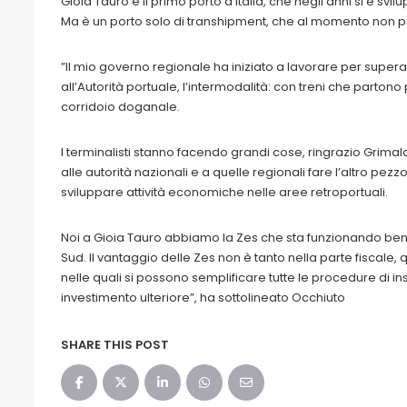
Gioia Tauro è il primo porto d’Italia, che negli anni si è svi
Ma è un porto solo di transhipment, che al momento non p
”Il mio governo regionale ha iniziato a lavorare per supera
all’Autorità portuale, l’intermodalità: con treni che parton
corridoio doganale.
I terminalisti stanno facendo grandi cose, ringrazio Grima
alle autorità nazionali e a quelle regionali fare l’altro pezzo
sviluppare attività economiche nelle aree retroportuali.
Noi a Gioia Tauro abbiamo la Zes che sta funzionando bene,
Sud. Il vantaggio delle Zes non è tanto nella parte fiscale,
nelle quali si possono semplificare tutte le procedure di 
investimento ulteriore”, ha sottolineato Occhiuto
SHARE THIS POST