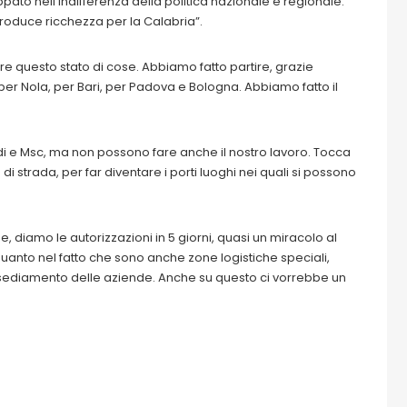
luppato nell’indifferenza della politica nazionale e regionale.
roduce ricchezza per la Calabria”.
re questo stato di cose. Abbiamo fatto partire, grazie
o per Nola, per Bari, per Padova e Bologna. Abbiamo fatto il
ldi e Msc, ma non possono fare anche il nostro lavoro. Tocca
 di strada, per far diventare i porti luoghi nei quali si possono
 diamo le autorizzazioni in 5 giorni, quasi un miracolo al
 quanto nel fatto che sono anche zone logistiche speciali,
insediamento delle aziende. Anche su questo ci vorrebbe un