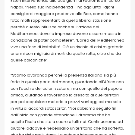
Esteri intervenendo alla due giorni di Feuromed in corso
Napoli. “Nella sua indipendenza – ha aggiunto Tajani –
consiglierei maggiore prudenza alla Bce, come hanno
fatto molti rappresentanti di quella libera istituzione
perché questo influisce anche sull’azione del
Mediterraneo, dove le imprese devono essere messe in
condizione di poter competere”. “L’area del Mediterraneo
vive una fase di instabilità. C’è un rischio di crisi migratorie
enormi con migliaia di morti da quelle rotte, oltre che da
quelle balcaniche”.
“Stiamo lavorando perché la presenza italiana sia più
forte in questa parte del mondo, guardando all’Africa non
con l’occhio del colonizzatore, ma con quello del popolo
amico, aiutando e favorendo la crescita di quei territori
per poi acquistare materie a prezzi vantaggiosi ma solo
in virtù di accordi sottoscritti”. “Noi abbiamo seguito fin
dall’inizio con grande attenzione il dramma che ha
colpito l’isola che sta a cuore a tutti noi. Continueremo ad
aiutare laddove è necessario un territorio che ha sofferto,
che ha visto molti danni. Lavoriamo intensamente e la