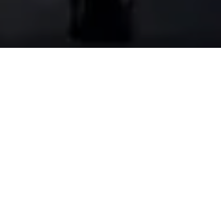
Il Progetto 2026:
Energie per la
Crescita
Il
Mediterraneo
non è solo un mare, è
un’
opportunità
globale.
Feuromed
è la bussola che guida l’
Italia