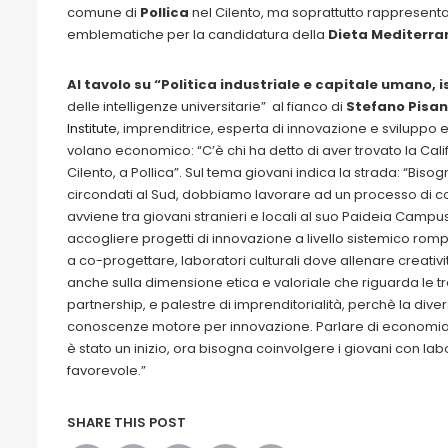
comune di
Pollica
nel Cilento, ma soprattutto rappresent
emblematiche per la candidatura della
Dieta Mediterra
Al tavolo su “Politica industriale e capitale umano, i
delle intelligenze universitarie” al fianco di
Stefano Pisan
Institute
, imprenditrice, esperta di innovazione e sviluppo
volano economico: “C’è chi ha detto di aver trovato la Califo
Cilento, a Pollica”. Sul tema giovani indica la strada: “Bisog
circondati al Sud, dobbiamo lavorare ad un processo di co
avviene tra giovani stranieri e locali al suo Paideia Campu
accogliere progetti di innovazione a livello sistemico romp
a co-progettare, laboratori culturali dove allenare creativi
anche sulla dimensione etica e valoriale che riguarda le tr
partnership, e palestre di imprenditorialità, perchè la dive
conoscenze motore per innovazione. Parlare di economia in
è stato un inizio, ora bisogna coinvolgere i giovani con lab
favorevole.”
SHARE THIS POST