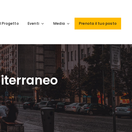
Il Progetto
Eventi
Media
Prenota il tuo posto
diterraneo