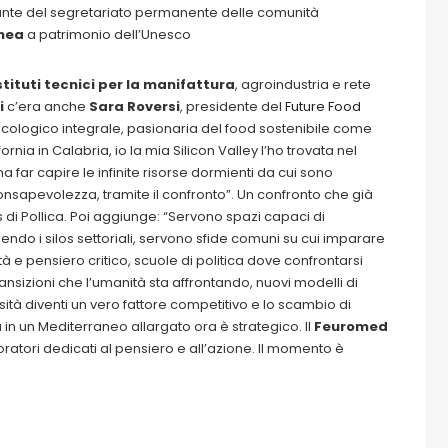
ante del segretariato permanente delle comunità
nea
a patrimonio dell’Unesco
stituti tecnici per la manifattura
, agroindustria e rete
i
c’era anche
Sara Roversi
, presidente del
Future Food
 ecologico integrale, pasionaria del food sostenibile come
rnia in Calabria, io la mia Silicon Valley l’ho trovata nel
na far capire le infinite risorse dormienti da cui sono
nsapevolezza, tramite il confronto”. Un confronto che già
s di Pollica. Poi aggiunge: “Servono spazi capaci di
endo i silos settoriali, servono sfide comuni su cui imparare
tà e pensiero critico, scuole di politica dove confrontarsi
ansizioni che l’umanità sta affrontando, nuovi modelli di
rsità diventi un vero fattore competitivo e lo scambio di
 un Mediterraneo allargato ora è strategico. Il
Feuromed
oratori dedicati al pensiero e all’azione. Il momento è