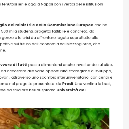
nutosi ieri e oggi a Napoli con i vertici delle istituzioni
glio dei ministri e della Commissione Europea
che ha
 500 mila studenti, progetto fattibile e concreto, da
ergenze e le crisi da affrontare legate soprattutto alle
ospettive sul futuro dell’economia nel Mezzogiorno, che
ne.
vvero di tutti
possa alimentarsi anche investendo sul cibo,
a accostare alle varie opportunità strategiche di sviluppo,
iovani, attraverso uno scambio interuniversitario, con centri e
e come nel progetto presentato da
Prodi
. Una ventina le basi,
che da studiare nell’auspicata
Università del