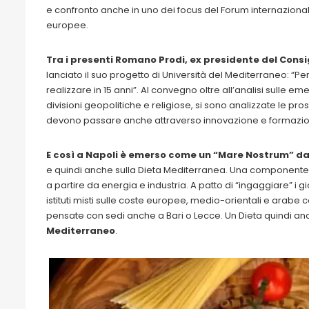
e confronto anche in uno dei focus del Forum internazionali te
europee.
Tra i presenti Romano Prodi, ex presidente del Consi
lanciato il suo progetto di Università del Mediterraneo: “Per
realizzare in 15 anni”. Al convegno oltre all’analisi sulle em
divisioni geopolitiche e religiose, si sono analizzate le pr
devono passare anche attraverso innovazione e formazio
E così a Napoli è emerso come un “Mare Nostrum” da
e quindi anche sulla Dieta Mediterranea. Una componente d
a partire da energia e industria. A patto di “ingaggiare” i g
istituti misti sulle coste europee, medio-orientali e arab
pensate con sedi anche a Bari o Lecce. Un Dieta quindi an
Mediterraneo
.