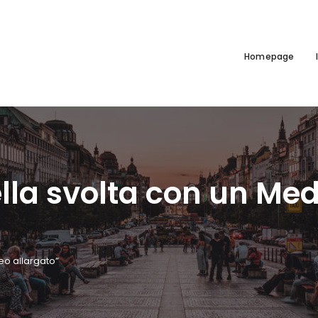
Homepage
della svolta con un Me
neo allargato”