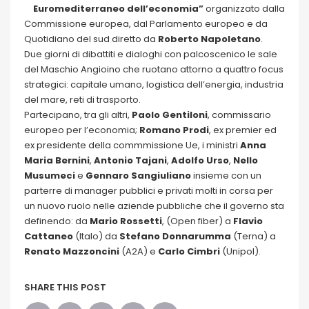
Euromediterraneo dell’economia”
organizzato dalla
Commissione europea, dal Parlamento europeo e da
Quotidiano del sud diretto da
Roberto Napoletano
.
Due giorni di dibattiti e dialoghi con palcoscenico le sale
del Maschio Angioino che ruotano attorno a quattro focus
strategici: capitale umano, logistica dell’energia, industria
del mare, reti di trasporto.
Partecipano, tra gli altri,
Paolo Gentiloni
, commissario
europeo per l’economia;
Romano Prodi
, ex premier ed
ex presidente della commmissione Ue, i ministri
Anna
Maria Bernini
,
Antonio Tajani
,
Adolfo Urso
,
Nello
Musumeci
e
Gennaro Sangiuliano
insieme con un
parterre di manager pubblici e privati molti in corsa per
un nuovo ruolo nelle aziende pubbliche che il governo sta
definendo: da
Mario Rossetti
, (Open fiber) a
Flavio
Cattaneo
(Italo) da
Stefano Donnarumma
(Terna) a
Renato Mazzoncini
(A2A) e
Carlo Cimbri
(Unipol).
SHARE THIS POST