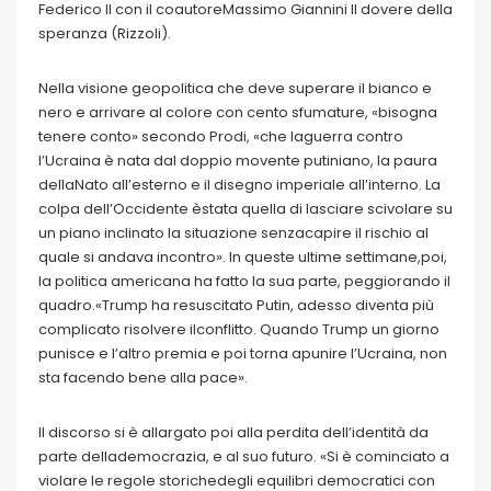
Federico II con il coautoreMassimo Giannini Il dovere della
speranza (Rizzoli).
Nella visione geopolitica che deve superare il bianco e
nero e arrivare al colore con cento sfumature, «bisogna
tenere conto» secondo Prodi, «che laguerra contro
l’Ucraina è nata dal doppio movente putiniano, la paura
dellaNato all’esterno e il disegno imperiale all’interno. La
colpa dell’Occidente èstata quella di lasciare scivolare su
un piano inclinato la situazione senzacapire il rischio al
quale si andava incontro». In queste ultime settimane,poi,
la politica americana ha fatto la sua parte, peggiorando il
quadro.«Trump ha resuscitato Putin, adesso diventa più
complicato risolvere ilconflitto. Quando Trump un giorno
punisce e l’altro premia e poi torna apunire l’Ucraina, non
sta facendo bene alla pace».
Il discorso si è allargato poi alla perdita dell’identità da
parte dellademocrazia, e al suo futuro. «Si è cominciato a
violare le regole storichedegli equilibri democratici con