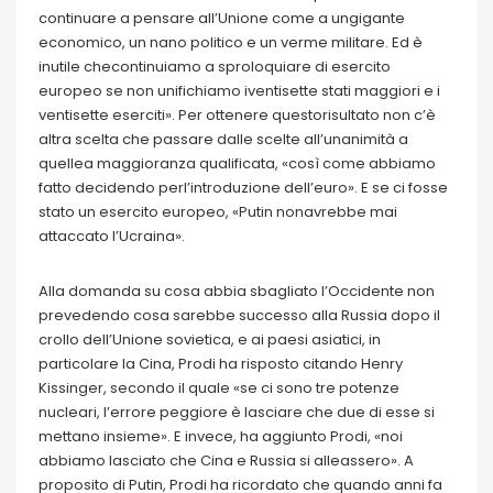
continuare a pensare all’Unione come a ungigante
economico, un nano politico e un verme militare. Ed è
inutile checontinuiamo a sproloquiare di esercito
europeo se non unifichiamo iventisette stati maggiori e i
ventisette eserciti». Per ottenere questorisultato non c’è
altra scelta che passare dalle scelte all’unanimità a
quellea maggioranza qualificata, «così come abbiamo
fatto decidendo perl’introduzione dell’euro». E se ci fosse
stato un esercito europeo, «Putin nonavrebbe mai
attaccato l’Ucraina».
Alla domanda su cosa abbia sbagliato l’Occidente non
prevedendo cosa sarebbe successo alla Russia dopo il
crollo dell’Unione sovietica, e ai paesi asiatici, in
particolare la Cina, Prodi ha risposto citando Henry
Kissinger, secondo il quale «se ci sono tre potenze
nucleari, l’errore peggiore è lasciare che due di esse si
mettano insieme». E invece, ha aggiunto Prodi, «noi
abbiamo lasciato che Cina e Russia si alleassero». A
proposito di Putin, Prodi ha ricordato che quando anni fa