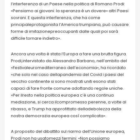
l’interferenza di un Paese nella politica di Romano Prodi:
«Pensiamo ai giovani: la speranza è un dovere» altri Paesi
sovrani. E questa interferenza, che ha come
principaleprotagonista l’America trumpiana, può causare
forme di imitazionepreoccupanti dalle quali poi sarà
difficile tornare indietro».
Ancora una volta è stata l’Europa a fare una brutta figura.
Prodi,intervistato da Alessandro Barbano, nell’ambito del
«Festivaleuromediterraneo dell’economia», ha ricordato
«che solo nel caso dellapandemia del Covid i paesi del
vecchio continente si sono mostrati uniti esono stati
capaci di fare fronte comune adottando regole uniche.
«Per ilresto nella politica europea c’è una continua
mediazione, si cerca ilcompromesso perenne, a volte al
ribasso, e Trump ha approfittato delladebolezza della
nostra democrazia europea così complicata».
A proposito del dibattito sul riarmo dell’Unione europea,
Prodi non ha usatomezzi termini: «Non possiamo