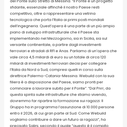
del Ponte sullo Stretto di Messina. “Il Ponte è un progetto
sfidante, essenziale affinchè il nostro Paese resti
competitivo, oltre a rappresentare una vetrina
tecnologica che porta l’Italia ai primi posti mondiali
dell’ingegneria. Quest’opera è una parte di un più ampio
piano di sviluppo infrastrutturale che il Paese sta
implementando nel Mezzogiorno, sia in Sicilia, sia sul
versante continentale, a partire dagli investimenti
ferroviari e stradali di RFI e Anas. Parliamo di un’opera che
vale circa 4,5 miliardi di euro su un totale di circa 120
miliardi di investimenti ferroviari decisi per collegare
l’Italia da Nord a Sud, compresi quelli in corso sulla
direttrice Palermo-Catania-Messina. Webuild con la sua
filiera è a disposizione del Paese, siamo pronti per
cominciare a lavorare subito per il Ponte”. “Dal Pnrr, da
questa spinta sulle infrastrutture che stiamo vivendo,
dovremmo far ripartire la formazione sui ragazzi. Il
Gruppo ha in programma l’assunzione di 10.000 persone
entro il 2026, di cui gran parte al Sud. Come Webuild
vogliamo contribuire a dare un futuro ai ragazzi”, ha
precisato Salini, secondo il quale “questo è il compito