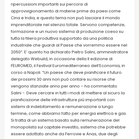
ripercussioni importanti sui percorsi di
approvvigionamento di materie prime da paesi come
Cina e India, e questo tema non può lasciare il mondo
imprenditoriale nel silenzio totale. Servono competenze,
formazione e un nuovo sistema di produzione coeso su
tutta la filiera produttiva supportato da una politica
industriale che guardi al Paese che vorremmo essere nel
2050”. E’ quanto ha dichiarato Pietro Salini, amministratore
delegato Webuild, in occasione della II edizione di
FEUROMED, il Festival Euromediterraneo dell’Economia, in
corso a Napoli. “Un paese che deve pianificare il futuro
dei prossimi 30 anni non può contare su risorse che
vengono stanziate anno per anno – ha commentato
Salini -. Deve cercare in tutti i modi di mettere al sicuro la
pianificazione delle infrastrutture più importanti con
sistemi di indebitamento e remunerazione a lungo
termine, come abbiamo fatto per energia elettrica e gas.
Si tratta di un sistema basato sulla remunerazione del
monopolista sul capitale investito, sistema che potrebbe
essere adottato anche da Ferrovie e Anas, due degli