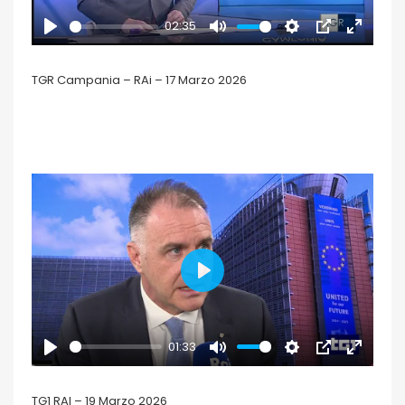
02:35
PLAY
MUTE
SETTINGS
PIP
ENTER
FULLSCR
TGR Campania – RAi – 17 Marzo 2026
PLAY
01:33
PLAY
MUTE
SETTINGS
PIP
ENTER
FULLSCR
TG1 RAI – 19 Marzo 2026