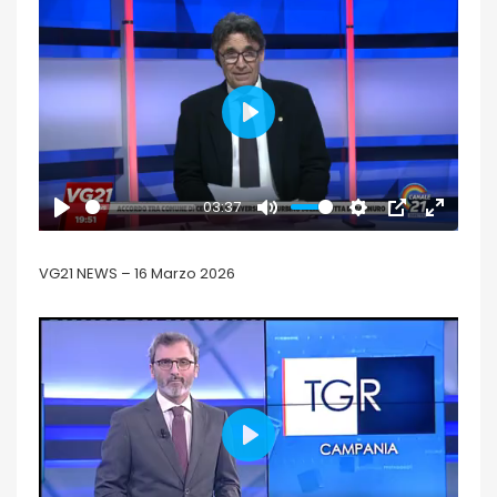
PLAY
03:37
PLAY
MUTE
SETTINGS
PIP
ENTER
FULLSCR
VG21 NEWS – 16 Marzo 2026
PLAY