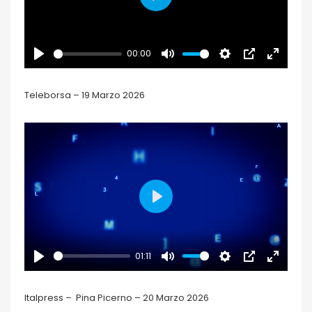
PLAY
00:00
PLAY
MUTE
SETTINGS
PIP
ENTER
FULLSCR
Teleborsa – 19 Marzo 2026
PLAY
01:11
PLAY
MUTE
SETTINGS
PIP
ENTER
FULLSCR
Italpress – Pina Picerno – 20 Marzo 2026