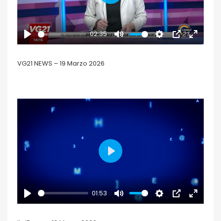
PLAY
02:35
PLAY
MUTE
SETTINGS
PIP
ENTER
FULLSCR
VG21 NEWS – 19 Marzo 2026
PLAY
01:53
PLAY
MUTE
SETTINGS
PIP
ENTER
FULLSCR