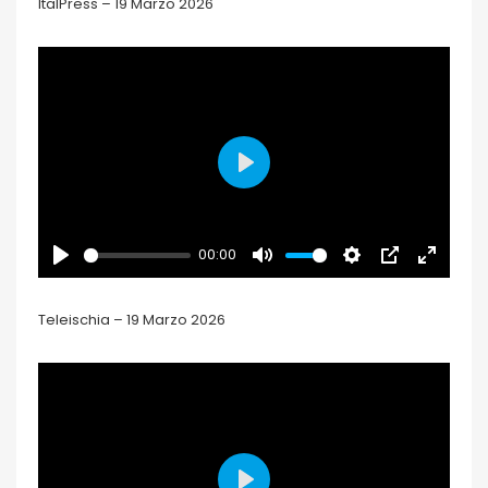
ItalPress – 19 Marzo 2026
PLAY
00:00
PLAY
MUTE
SETTINGS
PIP
ENTER
FULLSCR
Teleischia
– 19 Marzo 2026