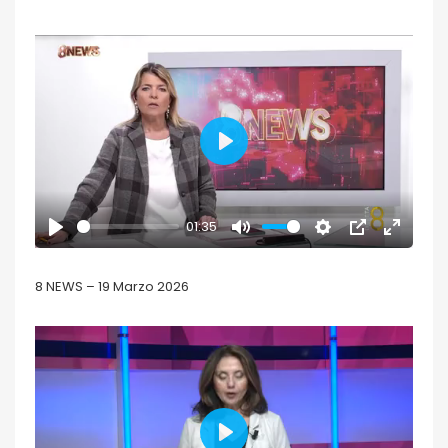
PLAY
01:35
PLAY
MUTE
SETTINGS
PIP
ENTER
FULLSCR
8 NEWS – 19 Marzo 2026