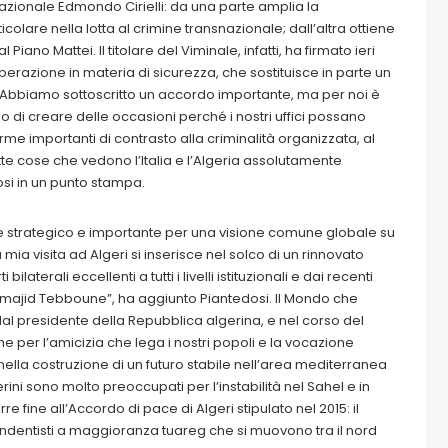
nazionale Edmondo Cirielli: da una parte amplia la
olare nella lotta al crimine transnazionale; dall’altra ottiene
iano Mattei. Il titolare del Viminale, infatti, ha firmato ieri
razione in materia di sicurezza, che sostituisce in parte un
“Abbiamo sottoscritto un accordo importante, ma per noi è
 di creare delle occasioni perché i nostri uffici possano
me importanti di contrasto alla criminalità organizzata, al
utte cose che vedono l’Italia e l’Algeria assolutamente
i in un punto stampa.
nte strategico e importante per una visione comune globale su
 mia visita ad Algeri si inserisce nel solco di un rinnovato
aterali eccellenti a tutti i livelli istituzionali e dai recenti
elmajid Tebboune”, ha aggiunto Piantedosi. Il Mondo che
l presidente della Repubblica algerina, e nel corso del
e per l’amicizia che lega i nostri popoli e la vocazione
e nella costruzione di un futuro stabile nell’area mediterranea
erini sono molto preoccupati per l’instabilità nel Sahel e in
re fine all’Accordo di pace di Algeri stipulato nel 2015: il
dipendentisti a maggioranza tuareg che si muovono tra il nord