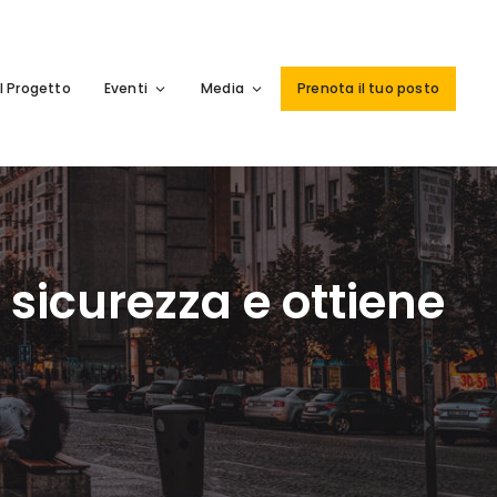
Il Progetto
Eventi
Media
Prenota il tuo posto
i sicurezza e ottiene