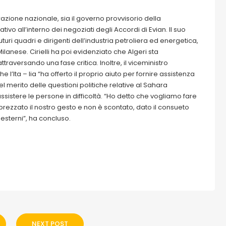
erazione nazionale, sia il governo provvisorio della
ivo all’interno dei negoziati degli Accordi di Evian. Il suo
uri quadri e dirigenti dell’industria petroliera ed energetica,
Milanese. Cirielli ha poi evidenziato che Algeri sta
traversando una fase critica. Inoltre, il viceministro
l’Ita – lia “ha offerto il proprio aiuto per fornire assistenza
l merito delle questioni politiche relative al Sahara
’assistere le persone in difficoltà. “Ho detto che vogliamo fare
ezzato il nostro gesto e non è scontato, dato il consueto
 esterni”, ha concluso.
NEXT POST