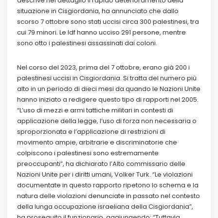
descrive nel dettaglio il rapido deterioramento della
situazione in Cisgiordania, ha annunciato che dallo
scorso 7 ottobre sono stati uccisi circa 300 palestinesi, tra
cui 79 minori. Le Idf hanno ucciso 291 persone, mentre
sono otto i palestinesi assassinati dai coloni.
Nel corso del 2023, prima del 7 ottobre, erano già 200 i
palestinesi uccisi in Cisgiordania. Si tratta del numero più
alto in un periodo di dieci mesi da quando le Nazioni Unite
hanno iniziato a redigere questo tipo di rapporti nel 2005.
“L’uso di mezzi e armi tattiche militari in contesti di
applicazione della legge, l’uso di forza non necessaria o
sproporzionata e l’applicazione di restrizioni di
movimento ampie, arbitrarie e discriminatorie che
colpiscono i palestinesi sono estremamente
preoccupanti”, ha dichiarato l’Alto commissario delle
Nazioni Unite per i diritti umani, Volker Turk. “Le violazioni
documentate in questo rapporto ripetono lo schema e la
natura delle violazioni denunciate in passato nel contesto
della lunga occupazione israeliana della Cisgiordania”,
ha proseguito il funzionario, aggiungendo: “Tuttavia,