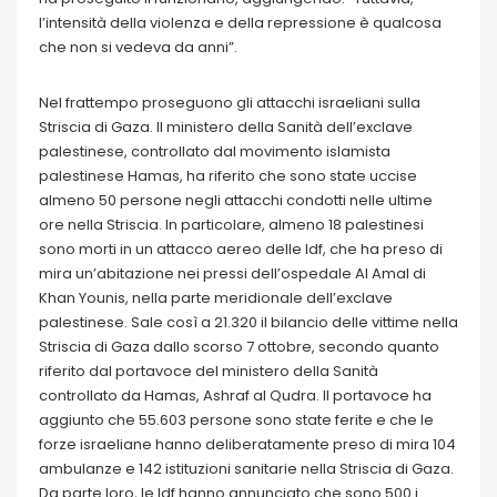
l’intensità della violenza e della repressione è qualcosa
che non si vedeva da anni”.
Nel frattempo proseguono gli attacchi israeliani sulla
Striscia di Gaza. Il ministero della Sanità dell’exclave
palestinese, controllato dal movimento islamista
palestinese Hamas, ha riferito che sono state uccise
almeno 50 persone negli attacchi condotti nelle ultime
ore nella Striscia. In particolare, almeno 18 palestinesi
sono morti in un attacco aereo delle Idf, che ha preso di
mira un’abitazione nei pressi dell’ospedale Al Amal di
Khan Younis, nella parte meridionale dell’exclave
palestinese. Sale così a 21.320 il bilancio delle vittime nella
Striscia di Gaza dallo scorso 7 ottobre, secondo quanto
riferito dal portavoce del ministero della Sanità
controllato da Hamas, Ashraf al Qudra. Il portavoce ha
aggiunto che 55.603 persone sono state ferite e che le
forze israeliane hanno deliberatamente preso di mira 104
ambulanze e 142 istituzioni sanitarie nella Striscia di Gaza.
Da parte loro, le Idf hanno annunciato che sono 500 i