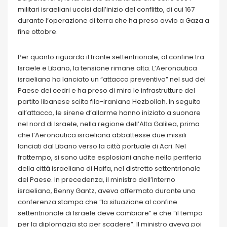
militari israeliani uccisi dall’inizio del conflitto, di cui 167
durante l’operazione di terra che ha preso avvio a Gaza a
fine ottobre.
Per quanto riguarda il fronte settentrionale, al confine tra
Israele e Libano, la tensione rimane alta. L’Aeronautica
israeliana ha lanciato un “attacco preventivo” nel sud del
Paese dei cedri e ha preso di mira le infrastrutture del
partito libanese sciita filo-iraniano Hezbollah. In seguito
all’attacco, le sirene d’allarme hanno iniziato a suonare
nel nord di Israele, nella regione dell’Alta Galilea, prima
che l’Aeronautica israeliana abbattesse due missili
lanciati dal Libano verso la città portuale di Acri. Nel
frattempo, si sono udite esplosioni anche nella periferia
della città israeliana di Haifa, nel distretto settentrionale
del Paese. In precedenza, il ministro dell’Interno
israeliano, Benny Gantz, aveva affermato durante una
conferenza stampa che “la situazione al confine
settentrionale di Israele deve cambiare” e che “il tempo
per la diplomazia sta per scadere”. Il ministro aveva poi