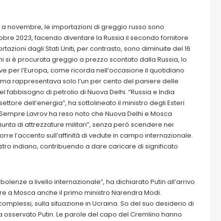
.
i a novembre, le importazioni di greggio russo sono
obre 2023, facendo diventare la Russia il secondo fornitore
rtazioni dagli Stati Uniti, per contrasto, sono diminuite del 16
hi si è procurata greggio a prezzo scontato dalla Russia, lo
ve per l’Europa, come ricorda nell’occasione il quotidiano
 prima rappresentava solo l’un per cento del paniere delle
el fabbisogno di petrolio di Nuova Delhi. “Russia e India
ore dell’energia”, ha sottolineato il ministro degli Esteri
o. Sempre Lavrov ha reso noto che Nuova Delhi e Mosca
unta di attrezzature militari”, senza però scendere nei
 porre l’accento sull’affinità di vedute in campo internazionale.
stro indiano, contribuendo a dare caricare di significato
rbolenze a livello internazionale”, ha dichiarato Putin all’arrivo
are a Mosca anche il primo ministro Narendra Modi.
mplessi, sulla situazione in Ucraina. So del suo desiderio di
, ha osservato Putin. Le parole del capo del Cremlino hanno