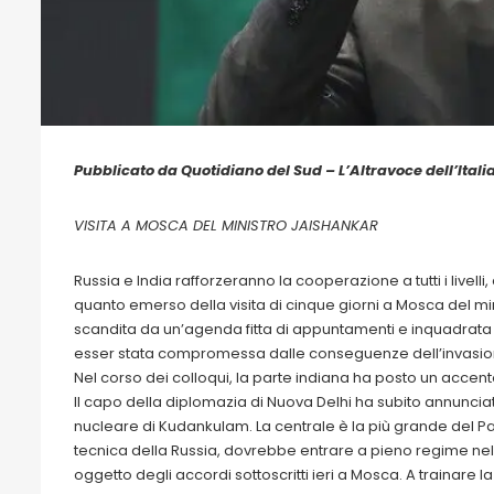
Pubblicato da Quotidiano del Sud – L’Altravoce dell’Itali
VISITA A MOSCA DEL MINISTRO JAISHANKAR
Russia e India rafforzeranno la cooperazione a tutti i livelli,
quanto emerso della visita di cinque giorni a Mosca del m
scandita da un’agenda fitta di appuntamenti e inquadrata i
esser stata compromessa dalle conseguenze dell’invasione
Nel corso dei colloqui, la parte indiana ha posto un accen
Il capo della diplomazia di Nuova Delhi ha subito annunciato 
nucleare di Kudankulam. La centrale è la più grande del Pa
tecnica della Russia, dovrebbe entrare a pieno regime nel 
oggetto degli accordi sottoscritti ieri a Mosca. A trainare