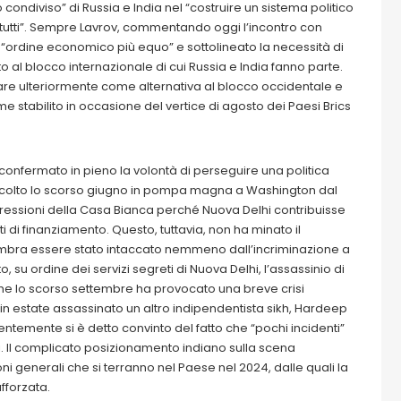
 condiviso” di Russia e India nel “costruire un sistema politico
utti”. Sempre Lavrov, commentando oggi l’incontro con
un “ordine economico più equo” e sottolineato la necessità di
to al blocco internazionale di cui Russia e India fanno parte.
re ulteriormente come alternativa al blocco occidentale e
 stabilito in occasione del vertice di agosto dei Paesi Brics
 confermato in pieno la volontà di perseguire una politica
r accolto lo scorso giugno in pompa magna a Washington dal
 pressioni della Casa Bianca perché Nuova Delhi contribuisse
nti di finanziamento. Questo, tuttavia, non ha minato il
embra essere stato intaccato nemmeno dall’incriminazione a
, su ordine dei servizi segreti di Nuova Delhi, l’assassinio di
 che lo scorso settembre ha provocato una breve crisi
in estate assassinato un altro indipendentista sikh, Hardeep
entemente si è detto convinto del fatto che “pochi incidenti”
ti. Il complicato posizionamento indiano sulla scena
ni generali che si terranno nel Paese nel 2024, dalle quali la
fforzata.