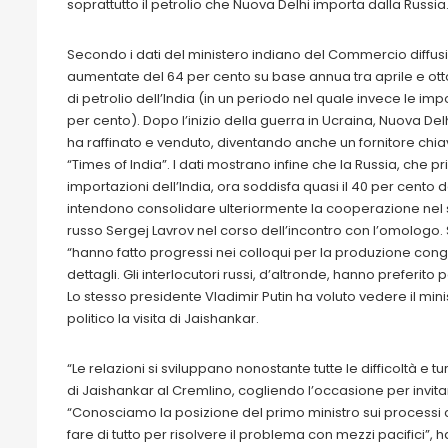
soprattutto il petrolio che Nuova Delhi importa dalla Russia
Secondo i dati del ministero indiano del Commercio diffus
aumentate del 64 per cento su base annua tra aprile e ott
di petrolio dell’India (in un periodo nel quale invece le impo
per cento). Dopo l’inizio della guerra in Ucraina, Nuova Del
ha raffinato e venduto, diventando anche un fornitore chia
“Times of India”. I dati mostrano infine che la Russia, che
importazioni dell’India, ora soddisfa quasi il 40 per cento d
intendono consolidare ulteriormente la cooperazione nel sett
russo Sergej Lavrov nel corso dell’incontro con l’omolog
“hanno fatto progressi nei colloqui per la produzione congi
dettagli. Gli interlocutori russi, d’altronde, hanno preferito
Lo stesso presidente Vladimir Putin ha voluto vedere il mini
politico la visita di Jaishankar.
“Le relazioni si sviluppano nonostante tutte le difficoltà e tu
di Jaishankar al Cremlino, cogliendo l’occasione per invit
“Conosciamo la posizione del primo ministro sui processi co
fare di tutto per risolvere il problema con mezzi pacifici”