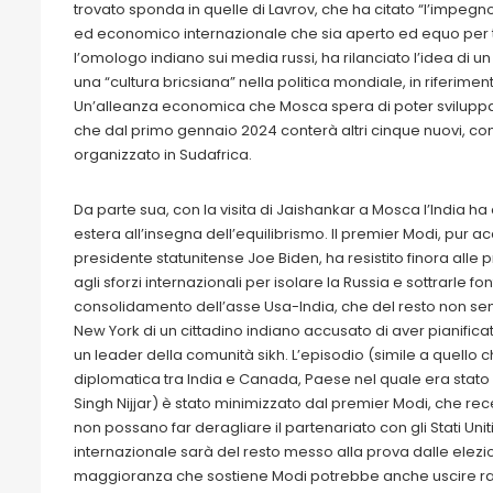
trovato sponda in quelle di Lavrov, che ha citato “l’impegno
ed economico internazionale che sia aperto ed equo per t
l’omologo indiano sui media russi, ha rilanciato l’idea di 
una “cultura bricsiana” nella politica mondiale, in riferimen
Un’alleanza economica che Mosca spera di poter sviluppa
che dal primo gennaio 2024 conterà altri cinque nuovi, come
organizzato in Sudafrica.
Da parte sua, con la visita di Jaishankar a Mosca l’India ha
estera all’insegna dell’equilibrismo. Il premier Modi, pu
presidente statunitense Joe Biden, ha resistito finora alle
agli sforzi internazionali per isolare la Russia e sottrarle fo
consolidamento dell’asse Usa-India, che del resto non s
New York di un cittadino indiano accusato di aver pianificato
un leader della comunità sikh. L’episodio (simile a quello
diplomatica tra India e Canada, Paese nel quale era stato 
Singh Nijjar) è stato minimizzato dal premier Modi, che rec
non possano far deragliare il partenariato con gli Stati Uni
internazionale sarà del resto messo alla prova dalle elezio
maggioranza che sostiene Modi potrebbe anche uscire ra