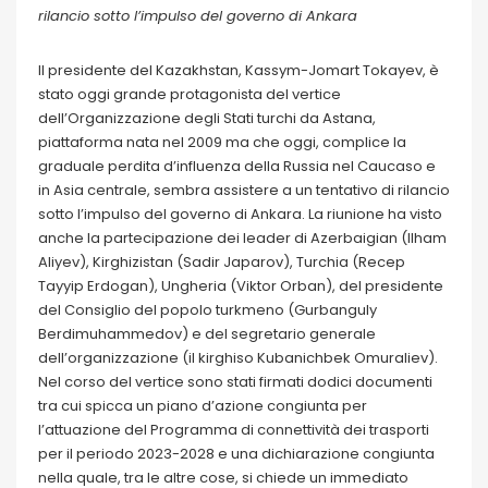
rilancio sotto l’impulso del governo di Ankara
Il presidente del Kazakhstan, Kassym-Jomart Tokayev, è
stato oggi grande protagonista del vertice
dell’Organizzazione degli Stati turchi da Astana,
piattaforma nata nel 2009 ma che oggi, complice la
graduale perdita d’influenza della Russia nel Caucaso e
in Asia centrale, sembra assistere a un tentativo di rilancio
sotto l’impulso del governo di Ankara. La riunione ha visto
anche la partecipazione dei leader di Azerbaigian (Ilham
Aliyev), Kirghizistan (Sadir Japarov), Turchia (Recep
Tayyip Erdogan), Ungheria (Viktor Orban), del presidente
del Consiglio del popolo turkmeno (Gurbanguly
Berdimuhammedov) e del segretario generale
dell’organizzazione (il kirghiso Kubanichbek Omuraliev).
Nel corso del vertice sono stati firmati dodici documenti
tra cui spicca un piano d’azione congiunta per
l’attuazione del Programma di connettività dei trasporti
per il periodo 2023-2028 e una dichiarazione congiunta
nella quale, tra le altre cose, si chiede un immediato