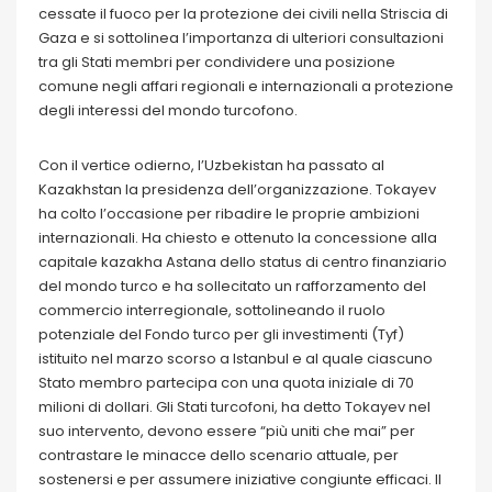
cessate il fuoco per la protezione dei civili nella Striscia di
Gaza e si sottolinea l’importanza di ulteriori consultazioni
tra gli Stati membri per condividere una posizione
comune negli affari regionali e internazionali a protezione
degli interessi del mondo turcofono.
Con il vertice odierno, l’Uzbekistan ha passato al
Kazakhstan la presidenza dell’organizzazione. Tokayev
ha colto l’occasione per ribadire le proprie ambizioni
internazionali. Ha chiesto e ottenuto la concessione alla
capitale kazakha Astana dello status di centro finanziario
del mondo turco e ha sollecitato un rafforzamento del
commercio interregionale, sottolineando il ruolo
potenziale del Fondo turco per gli investimenti (Tyf)
istituito nel marzo scorso a Istanbul e al quale ciascuno
Stato membro partecipa con una quota iniziale di 70
milioni di dollari. Gli Stati turcofoni, ha detto Tokayev nel
suo intervento, devono essere “più uniti che mai” per
contrastare le minacce dello scenario attuale, per
sostenersi e per assumere iniziative congiunte efficaci. Il