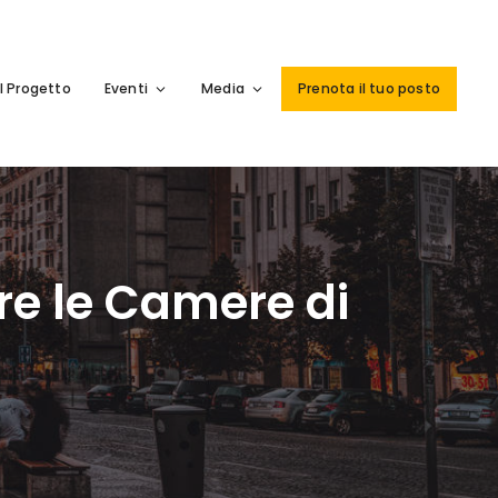
Il Progetto
Eventi
Media
Prenota il tuo posto
are le Camere di