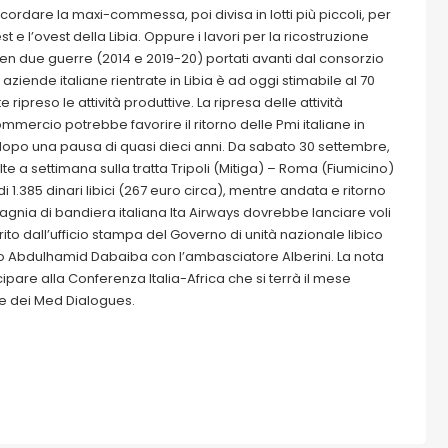
ricordare la maxi-commessa, poi divisa in lotti più piccoli, per
 e l’ovest della Libia. Oppure i lavori per la ricostruzione
 ben due guerre (2014 e 2019-20) portati avanti dal consorzio
aziende italiane rientrate in Libia è ad oggi stimabile al 70
ripreso le attività produttive. La ripresa delle attività
mercio potrebbe favorire il ritorno delle Pmi italiane in
alia dopo una pausa di quasi dieci anni. Da sabato 30 settembre,
a settimana sulla tratta Tripoli (Mitiga) – Roma (Fiumicino)
di 1.385 dinari libici (267 euro circa), mentre andata e ritorno
mpagnia di bandiera italiana Ita Airways dovrebbe lanciare voli
rito dall’ufficio stampa del Governo di unità nazionale libico
stro Abdulhamid Dabaiba con l’ambasciatore Alberini. La nota
ipare alla Conferenza Italia-Africa che si terrà il mese
e dei Med Dialogues.