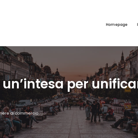
Homepage
a un’intesa per unific
 Camere di commercio