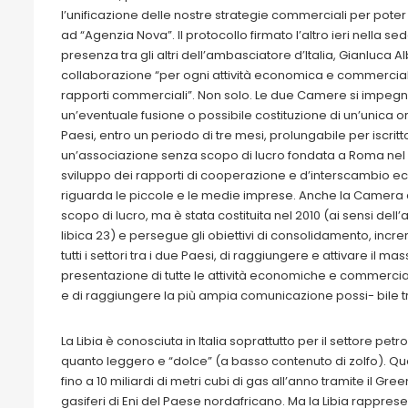
l’unificazione delle nostre strategie commerciali per poter op
ad “Agenzia Nova”. Il protocollo firmato l’altro ieri nella 
presenza tra gli altri dell’ambasciatore d’Italia, Gianluca A
collaborazione “per ogni attività economica e commerciale
rapporti commerciali”. Non solo. Le due Camere si impegne
un’eventuale fusione o possibile costituzione di un’unica or
Paesi, entro un periodo di tre mesi, prolungabile per iscrit
un’associazione senza scopo di lucro fondata a Roma nel 19
sviluppo dei rapporti di cooperazione e d’interscambio econo
riguarda le piccole e le medie imprese. Anche la Camera 
scopo di lucro, ma è stata costituita nel 2010 (ai sensi del
libica 23) e persegue gli obiettivi di consolidamento, inc
tutti i settori tra i due Paesi, di raggiungere e attivare il 
presentazione di tutte le attività economiche e commerciali
e di raggiungere la più ampia comunicazione possi- bile tra
La Libia è conosciuta in Italia soprattutto per il settore petro
quanto leggero e “dolce” (a basso contenuto di zolfo). Quan
fino a 10 miliardi di metri cubi di gas all’anno tramite il Gre
gasiferi di Eni del Paese nordafricano. Ma la Libia rappres