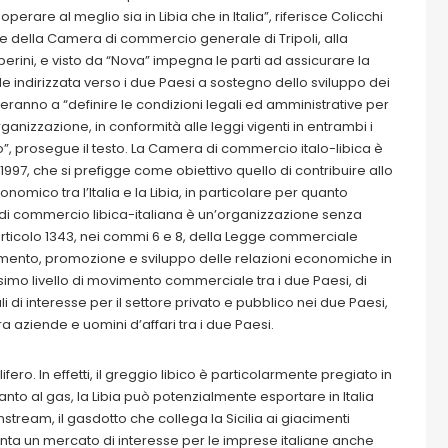
erare al meglio sia in Libia che in Italia”, riferisce Colicchi
sede della Camera di commercio generale di Tripoli, alla
lberini, e visto da “Nova” impegna le parti ad assicurare la
 indirizzata verso i due Paesi a sostegno dello sviluppo dei
ranno a “definire le condizioni legali ed amministrative per
ganizzazione, in conformità alle leggi vigenti in entrambi i
to”, prosegue il testo. La Camera di commercio italo-libica è
97, che si prefigge come obiettivo quello di contribuire allo
mico tra l’Italia e la Libia, in particolare per quanto
di commercio libica-italiana è un’organizzazione senza
l’articolo 1343, nei commi 6 e 8, della Legge commerciale
remento, promozione e sviluppo delle relazioni economiche in
massimo livello di movimento commerciale tra i due Paesi, di
 di interesse per il settore privato e pubblico nei due Paesi,
 aziende e uomini d’affari tra i due Paesi.
lifero. In effetti, il greggio libico è particolarmente pregiato in
to al gas, la Libia può potenzialmente esportare in Italia
enstream, il gasdotto che collega la Sicilia ai giacimenti
enta un mercato di interesse per le imprese italiane anche