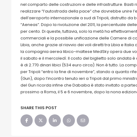
nel comparto delle costruzioni e delle infrastrutture. Basti 
realizzare “l’autostrada della pace” che dovrebbe unire l’est
dell’aeroporto internazionale a sud di Tripoli, distrutto da
“Aeneas”. Dopo la rivoluzione del 2011, la percentuale delle 
per cento. Di queste, tuttavia, solo la metà ha effettivamente 
commerciali e la possibile unificazione delle Camere di com
Libia, anche grazie al riavvio dei voli diretti tra Libia e It
la compagnia aerea libico-maltese MedSky opera due volte 
il sabato e il mercoledì. Il costo del biglietto solo andata è 
è di 2.770 dinari libici (534 euro circa). Non è tutto. La co
per Tripoli “entro la fine di novembre”, stando a quanto rife
(Gun), dopo l’incontro tenuto ieri a Tripoli dal primo mini
del Gun ricorda infine che Dabaiba è stato invitato a partec
prossimo a Roma, il 5 e 6 novembre, dopo la nona edizion
SHARE THIS POST