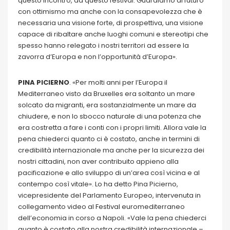
questo incontro, da questo festival. Guardiamo al futuro
con ottimismo ma anche con la consapevolezza che è
necessaria una visione forte, di prospettiva, una visione
capace di ribaltare anche luoghi comuni e stereotipi che
spesso hanno relegato i nostri territori ad essere la
zavorra d’Europa e non l’opportunità d’Europa».
PINA PICIERNO
. «Per molti anni per l’Europa il
Mediterraneo visto da Bruxelles era soltanto un mare
solcato da migranti, era sostanzialmente un mare da
chiudere, e non lo sbocco naturale di una potenza che
era costretta a fare i conti con i propri limiti. Allora vale la
pena chiederci quanto ci è costato, anche in termini di
credibilità internazionale ma anche per la sicurezza dei
nostri cittadini, non aver contribuito appieno alla
pacificazione e allo sviluppo di un’area così vicina e al
contempo così vitale». Lo ha detto Pina Picierno,
vicepresidente del Parlamento Europeo, intervenuta in
collegamento video al Festival euromediterraneo
dell’economia in corso a Napoli. «Vale la pena chiederci
quanto è costato alla nostra credibilità internazionale –