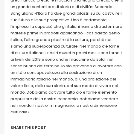
greci l’antica Grecia, e rifacciamo la Magna Grecia, che fu
un grande contenitore di storia e di civiltà». Secondo
Sangiuliano «l’Italia ha due grandi pilastri su cui costruire il
suo futuro e le sue prospettive. Uno è certamente
l’impresa, la capacità che gli italiani hanno di trasformare
materie prime in prodotti applicando il cosiddetto genio
italico, l’altro grande pilastro è la cultura, perché noi
siamo una superpotenza culturale. Nel mondo c’è fame
di cultura italiana, i nostri musei in pochi mesi sono tornati
ai livelli del 2019 e sono anche macchine da soldi, nel
senso buono del termine. Io sto provando a lavorare con
umiltà e consapevolezza alla costruzione di un
immaginario italiano nel mondo, di una proiezione del
valore Italia, della sua storia, del suo modo di vivere nel
mondo. Dobbiamo coltivare tutto ciò e farne elemento
propulsore della nostra economia, dobbiamo vendere
nel mondo il nostro immaginario, la nostra dimensione
culturale».
SHARE THIS POST