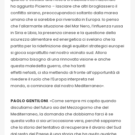
ha aggiunto Picierno – lasciare che altri brogliassero il
conflitto siriano, preoccupandoci soltanto dalla marea
umana che si sarebbe poi riversata in Europa. Io penso
che l’allarmante situazione del Mar Nero, l’influenza russa
in Siria e Libia, la presenza cinese e la questione della
sicurezza alimentare ed energetica ci svelano che la
partita per la ridefinizione degli equilibri strategici europei
si gioca soprattutto nel nostro vicinato sud. Allora
abbiamo bisogno di una rinnovata visione e anche
questa maledetta guerra, che ha tanti
effetti nefasti, ci sta mettendo di fronte all’opportunità di
rivedere il ruolo che l’Europa interpreta nel
mondo, a cominciare dal nostro Mediterraneo».
PAOLO GENTILONI
. «Come sempre mi capita quando
discutiamo del futuro sia del Mezzogiorno che del
Mediterraneo, la domanda che dobbiamo farci è se
questa volta ci sia un’occasione vera, perché sappiamo
che la storia del tentativo di recuperare il divario del Sud
dal resto del Paese è una storia che ha avuto qualche