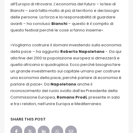
all’Europa di ritrovarsi. L’economia del futuro – la tesi di
Bianchi – sarà fatta molto di più di territorio e dei bisogni
delle persone. La forza e la responsabilità di guardare
avanti – ha concluso
Bianchi
– questo è il compito di
questo festival perché le cose si fanno insieme».
«Vogliamo costruire il domani investendo sulla economia
della pace – ha aggiunto
Roberto Napoletano
-. Da qui
alla fine del 2100 la popolazione europea si dimezzerà e
quella africana si quadruplica. Ecco perché bisogna fare
un grande investimento sul capitale umano per costruire
una economia della pace, perché parlare di economia é
parlare di pace». Da
Napoletano
anche il
riconoscimento del ruolo svolto dall’ex Presidente della
Commissione Europea,
Romano Prodi
, presente in sala
e tra i relatori, nell’unire Europa e Mediterraneo.
SHARE THIS POST