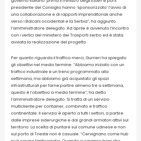
governo italiano: prima il ministro degli Esteri e poi il
presidente del Consiglio hanno ‘sponsorizzato’ l’avvio di
una collaborazione e di rapporti imprenditoriali anche
verso i Balcani occidentali e la Serbia”, ha aggiunto
l’amministratore delegato. Ad aprile è avvenuto l’incontro
con i vertici del ministero dei Trasporti serbo ed è stata
avviata la realizzazione del progetto.
Per quanto riguarda il traffico merci, Gurrieri ha spiegato
gli obiettivi nel medio termine. “Abbiamo iniziato con un
traffico industriale e un treno programmato alla
settimana, ma abbiamo già acquistato gli spazi
infrastrutturali per farne partire almeno tre a settimana,
questo è l’obiettivo a medio termine”, ha detto
l’amministratore delegato. Si tratta di un servizio
multicliente per container, combinato e traffico
continentale. Il servizio è aperto a tutti i settori, a partire
dalle imprese siderurgiche e dai grandi armatori attivi sul
territorio. La scelta di puntare sul comune udinese e non
sul porto di Trieste non è casuale. “Cervignano come hub
può servire tanticorridoi. Quando ci saranno treni che