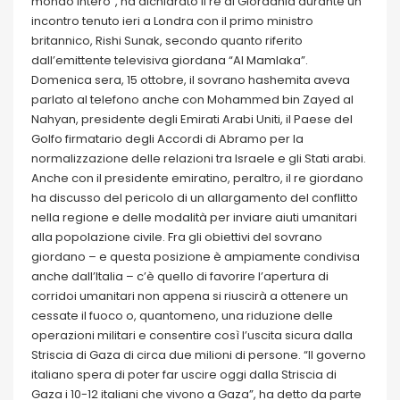
mondo intero”, ha dichiarato il re di Giordania durante un
incontro tenuto ieri a Londra con il primo ministro
britannico, Rishi Sunak, secondo quanto riferito
dall’emittente televisiva giordana “Al Mamlaka”.
Domenica sera, 15 ottobre, il sovrano hashemita aveva
parlato al telefono anche con Mohammed bin Zayed al
Nahyan, presidente degli Emirati Arabi Uniti, il Paese del
Golfo firmatario degli Accordi di Abramo per la
normalizzazione delle relazioni tra Israele e gli Stati arabi.
Anche con il presidente emiratino, peraltro, il re giordano
ha discusso del pericolo di un allargamento del conflitto
nella regione e delle modalità per inviare aiuti umanitari
alla popolazione civile. Fra gli obiettivi del sovrano
giordano – e questa posizione è ampiamente condivisa
anche dall’Italia – c’è quello di favorire l’apertura di
corridoi umanitari non appena si riuscirà a ottenere un
cessate il fuoco o, quantomeno, una riduzione delle
operazioni militari e consentire così l’uscita sicura dalla
Striscia di Gaza di circa due milioni di persone. “Il governo
italiano spera di poter far uscire oggi dalla Striscia di
Gaza i 10-12 italiani che vivono a Gaza”, ha detto da parte