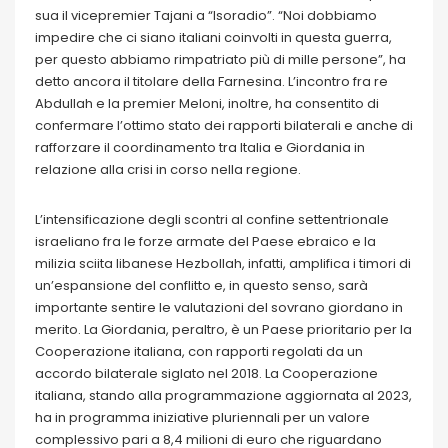
sua il vicepremier Tajani a “Isoradio”. “Noi dobbiamo
impedire che ci siano italiani coinvolti in questa guerra,
per questo abbiamo rimpatriato più di mille persone”, ha
detto ancora il titolare della Farnesina. L’incontro fra re
Abdullah e la premier Meloni, inoltre, ha consentito di
confermare l’ottimo stato dei rapporti bilaterali e anche di
rafforzare il coordinamento tra Italia e Giordania in
relazione alla crisi in corso nella regione.
L’intensificazione degli scontri al confine settentrionale
israeliano fra le forze armate del Paese ebraico e la
milizia sciita libanese Hezbollah, infatti, amplifica i timori di
un’espansione del conflitto e, in questo senso, sarà
importante sentire le valutazioni del sovrano giordano in
merito. La Giordania, peraltro, è un Paese prioritario per la
Cooperazione italiana, con rapporti regolati da un
accordo bilaterale siglato nel 2018. La Cooperazione
italiana, stando alla programmazione aggiornata al 2023,
ha in programma iniziative pluriennali per un valore
complessivo pari a 8,4 milioni di euro che riguardano