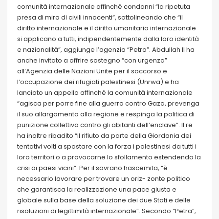
comunità internazionale affinché condanni “la ripetuta
presa di mira di civili innocenti”, sottolineando che “il
diritto internazionale e il diritto umanitario internazionale
si applicano a tutti, indipendentemente dalla loro identità
e nazionalità”, aggiunge l’agenzia “Petra”. Abdullah II ha
anche invitato a offrire sostegno “con urgenza”
all’Agenzia delle Nazioni Unite per il soccorso e
l’occupazione dei rifugiati palestinesi (Unrwa) e ha
lanciato un appello affinché la comunità internazionale
“agisca per porre fine alla guerra contro Gaza, prevenga
il suo allargamento alla regione e respinga la politica di
punizione collettiva contro gli abitanti dell’enclave”. Il re
ha inoltre ribadito “il rifiuto da parte della Giordania dei
tentativi volti a spostare con la forza i palestinesi da tutti i
loro territori o a provocarne lo sfollamento estendendo la
crisi ai paesi vicini”. Per il sovrano hascemita, “è
necessario lavorare per trovare un oriz- zonte politico
che garantisca la realizzazione una pace giusta e
globale sulla base della soluzione dei due Stati e delle
risoluzioni di legittimità internazionale”. Secondo “Petra”,