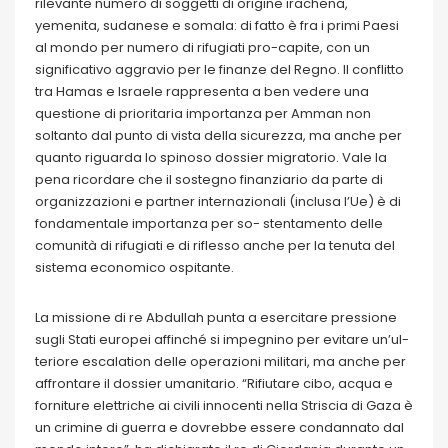
rilevante numero di soggetti di origine irachena,
yemenita, sudanese e somala: di fatto è fra i primi Paesi
al mondo per numero di rifugiati pro-capite, con un
significativo aggravio per le finanze del Regno. Il conflitto
tra Hamas e Israele rappresenta a ben vedere una
questione di prioritaria importanza per Amman non
soltanto dal punto di vista della sicurezza, ma anche per
quanto riguarda lo spinoso dossier migratorio. Vale la
pena ricordare che il sostegno finanziario da parte di
organizzazioni e partner internazionali (inclusa l’Ue) è di
fondamentale importanza per so- stentamento delle
comunità di rifugiati e di riflesso anche per la tenuta del
sistema economico ospitante.
La missione di re Abdullah punta a esercitare pressione
sugli Stati europei affinché si impegnino per evitare un’ul-
teriore escalation delle operazioni militari, ma anche per
affrontare il dossier umanitario. “Rifiutare cibo, acqua e
forniture elettriche ai civili innocenti nella Striscia di Gaza è
un crimine di guerra e dovrebbe essere condannato dal