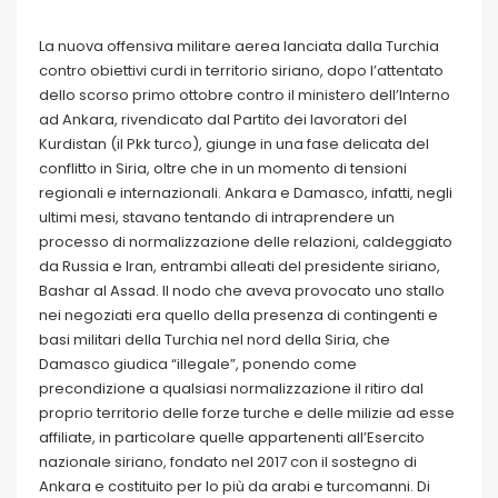
La nuova offensiva militare aerea lanciata dalla Turchia
contro obiettivi curdi in territorio siriano, dopo l’attentato
dello scorso primo ottobre contro il ministero dell’Interno
ad Ankara, rivendicato dal Partito dei lavoratori del
Kurdistan (il Pkk turco), giunge in una fase delicata del
conflitto in Siria, oltre che in un momento di tensioni
regionali e internazionali. Ankara e Damasco, infatti, negli
ultimi mesi, stavano tentando di intraprendere un
processo di normalizzazione delle relazioni, caldeggiato
da Russia e Iran, entrambi alleati del presidente siriano,
Bashar al Assad. Il nodo che aveva provocato uno stallo
nei negoziati era quello della presenza di contingenti e
basi militari della Turchia nel nord della Siria, che
Damasco giudica “illegale”, ponendo come
precondizione a qualsiasi normalizzazione il ritiro dal
proprio territorio delle forze turche e delle milizie ad esse
affiliate, in particolare quelle appartenenti all’Esercito
nazionale siriano, fondato nel 2017 con il sostegno di
Ankara e costituito per lo più da arabi e turcomanni. Di