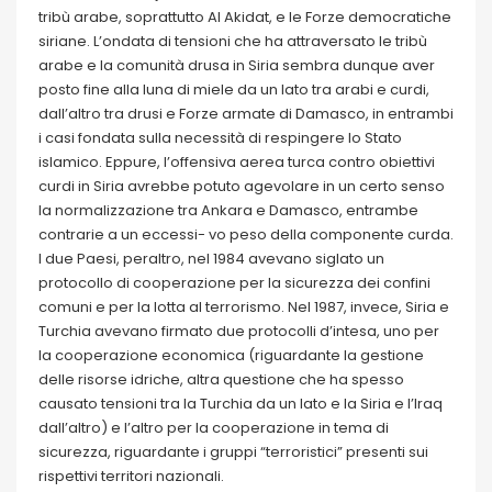
tribù arabe, soprattutto Al Akidat, e le Forze democratiche
siriane. L’ondata di tensioni che ha attraversato le tribù
arabe e la comunità drusa in Siria sembra dunque aver
posto fine alla luna di miele da un lato tra arabi e curdi,
dall’altro tra drusi e Forze armate di Damasco, in entrambi
i casi fondata sulla necessità di respingere lo Stato
islamico. Eppure, l’offensiva aerea turca contro obiettivi
curdi in Siria avrebbe potuto agevolare in un certo senso
la normalizzazione tra Ankara e Damasco, entrambe
contrarie a un eccessi- vo peso della componente curda.
I due Paesi, peraltro, nel 1984 avevano siglato un
protocollo di cooperazione per la sicurezza dei confini
comuni e per la lotta al terrorismo. Nel 1987, invece, Siria e
Turchia avevano firmato due protocolli d’intesa, uno per
la cooperazione economica (riguardante la gestione
delle risorse idriche, altra questione che ha spesso
causato tensioni tra la Turchia da un lato e la Siria e l’Iraq
dall’altro) e l’altro per la cooperazione in tema di
sicurezza, riguardante i gruppi “terroristici” presenti sui
rispettivi territori nazionali.