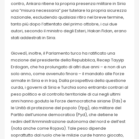
contro, Ankara ritiene la propria presenza militare in Siria
una “misura necessaria” per tutelare la propria sicurezza
nazionale, escludendo qualsiasi ritiro nel breve termine,
tanto più dopo l’attentato del primo ottobre, i cui due
autori, secondo il ministro degli Esteri, Hakan Fidan, erano
stati addestrati in Siria.
Giovedì, inoltre, il Parlamento turco ha ratificato una
mozione del presidente della Repubblica, Recep Tayyip
Erdogan, che ha prolungato di altri due anni – e non di un
solo anno, come avvenuto finora – il mandato alle Forze
armate in Siria e in Iraq. Dalla prospettiva della questione
curda, i governi di Siria e Turchia sono entrambi contrari al
peso politico e al controllo territoriale di cui negli ultimi
anni hanno goduto le Forze democratiche siriane (Fds) e
le Unità di protezione del popolo (Ypg), ala militare del
Partito dell’unione democratica (Pyd), che detiene le
redini dell’Amministrazione autonoma del nord e dell’est
(nota anche come Rojava). Tale peso dipende
soprattutto dal ruolo che le milizie curde hanno giocato,