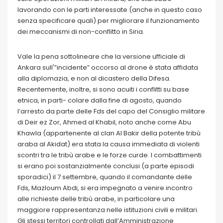
lavorando con le parti interessate (anche in questo caso
senza specificare quali) per migliorare il funzionamento
dei meccanismi di non-conflitto in Siria.
Vale la pena sottolineare che la versione ufficiale di
Ankara sull'”incidente” occorso al drone è stata affidata
alla diplomazia, e non al dicastero della Difesa.
Recentemente, inoltre, si sono acuiti i conflitti su base
etnica, in parti- colare dalla fine di agosto, quando
l’arresto da parte delle Fds del capo del Consiglio militare
di Deir ez Zor, Ahmed al Khabil, noto anche come Abu
Khawla (appartenente al clan Al Bakir della potente tribù
araba al Akidat) era stata la causa immediata di violenti
scontri tra le tribù arabe e le forze curde. I combattimenti
si erano poi sostanzialmente conclusi (a parte episodi
sporadici) il 7 settembre, quando il comandante delle
Fds, Mazloum Abdi, si era impegnato a venire incontro
alle richieste delle tribù arabe, in particolare una
maggiore rappresentanza nelle istituzioni civili e militari.
Gli stessi territori controllati dall’Amministrazione