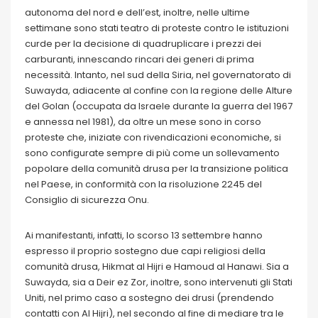
autonoma del nord e dell’est, inoltre, nelle ultime
settimane sono stati teatro di proteste contro le istituzioni
curde per la decisione di quadruplicare i prezzi dei
carburanti, innescando rincari dei generi di prima
necessità. Intanto, nel sud della Siria, nel governatorato di
Suwayda, adiacente al confine con la regione delle Alture
del Golan (occupata da Israele durante la guerra del 1967
e annessa nel 1981), da oltre un mese sono in corso
proteste che, iniziate con rivendicazioni economiche, si
sono configurate sempre di più come un sollevamento
popolare della comunità drusa per la transizione politica
nel Paese, in conformità con la risoluzione 2245 del
Consiglio di sicurezza Onu.
Ai manifestanti, infatti, lo scorso 13 settembre hanno
espresso il proprio sostegno due capi religiosi della
comunità drusa, Hikmat al Hijri e Hamoud al Hanawi. Sia a
Suwayda, sia a Deir ez Zor, inoltre, sono intervenuti gli Stati
Uniti, nel primo caso a sostegno dei drusi (prendendo
contatti con Al Hijri), nel secondo al fine di mediare tra le