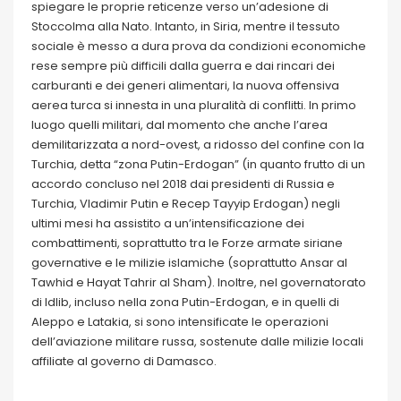
spiegare le proprie reticenze verso un’adesione di
Stoccolma alla Nato. Intanto, in Siria, mentre il tessuto
sociale è messo a dura prova da condizioni economiche
rese sempre più difficili dalla guerra e dai rincari dei
carburanti e dei generi alimentari, la nuova offensiva
aerea turca si innesta in una pluralità di conflitti. In primo
luogo quelli militari, dal momento che anche l’area
demilitarizzata a nord-ovest, a ridosso del confine con la
Turchia, detta “zona Putin-Erdogan” (in quanto frutto di un
accordo concluso nel 2018 dai presidenti di Russia e
Turchia, Vladimir Putin e Recep Tayyip Erdogan) negli
ultimi mesi ha assistito a un’intensificazione dei
combattimenti, soprattutto tra le Forze armate siriane
governative e le milizie islamiche (soprattutto Ansar al
Tawhid e Hayat Tahrir al Sham). Inoltre, nel governatorato
di Idlib, incluso nella zona Putin-Erdogan, e in quelli di
Aleppo e Latakia, si sono intensificate le operazioni
dell’aviazione militare russa, sostenute dalle milizie locali
affiliate al governo di Damasco.