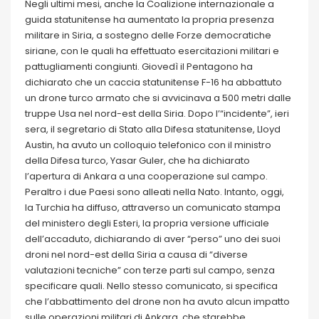
Negli ultimi mesi, anche la Coalizione internazionale a
guida statunitense ha aumentato la propria presenza
militare in Siria, a sostegno delle Forze democratiche
siriane, con le quali ha effettuato esercitazioni militari e
pattugliamenti congiunti. Giovedì il Pentagono ha
dichiarato che un caccia statunitense F-16 ha abbattuto
un drone turco armato che si avvicinava a 500 metri dalle
truppe Usa nel nord-est della Siria. Dopo l’“incidente”, ieri
sera, il segretario di Stato alla Difesa statunitense, Lloyd
Austin, ha avuto un colloquio telefonico con il ministro
della Difesa turco, Yasar Guler, che ha dichiarato
l’apertura di Ankara a una cooperazione sul campo.
Peraltro i due Paesi sono alleati nella Nato. Intanto, oggi,
la Turchia ha diffuso, attraverso un comunicato stampa
del ministero degli Esteri, la propria versione ufficiale
dell’accaduto, dichiarando di aver “perso” uno dei suoi
droni nel nord-est della Siria a causa di “diverse
valutazioni tecniche” con terze parti sul campo, senza
specificare quali. Nello stesso comunicato, si specifica
che l’abbattimento del drone non ha avuto alcun impatto
sulle operazioni militari di Ankara, che starebbe