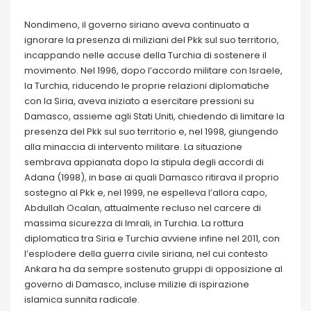
Nondimeno, il governo siriano aveva continuato a
ignorare la presenza di miliziani del Pkk sul suo territorio,
incappando nelle accuse della Turchia di sostenere il
movimento. Nel 1996, dopo l’accordo militare con Israele,
la Turchia, riducendo le proprie relazioni diplomatiche
con la Siria, aveva iniziato a esercitare pressioni su
Damasco, assieme agli Stati Uniti, chiedendo di limitare la
presenza del Pkk sul suo territorio e, nel 1998, giungendo
alla minaccia di intervento militare. La situazione
sembrava appianata dopo la stipula degli accordi di
Adana (1998), in base ai quali Damasco ritirava il proprio
sostegno al Pkk e, nel 1999, ne espelleva l’allora capo,
Abdullah Ocalan, attualmente recluso nel carcere di
massima sicurezza di Imrali, in Turchia. La rottura
diplomatica tra Siria e Turchia avviene infine nel 2011, con
l’esplodere della guerra civile siriana, nel cui contesto
Ankara ha da sempre sostenuto gruppi di opposizione al
governo di Damasco, incluse milizie di ispirazione
islamica sunnita radicale.