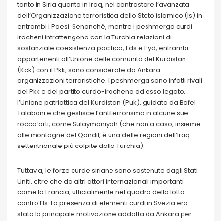
tanto in Siria quanto in Iraq, nel contrastare l’avanzata
dell’Organizzazione terroristica dello Stato islamico (Is) in
entrambi i Paesi. Senonché, mentre i peshmerga curdi
iracheni intrattengono con la Turchia relazioni di
sostanziale coesistenza pacifica, Fds e Pyd, entrambi
appartenenti all’Unione delle comunità del Kurdistan
(Kck) con il Pkk, sono considerate da Ankara
organizzazioni terroristiche. I peshmerga sono infatti rivali
del Pkk e del partito curdo-iracheno ad esso legato,
l’Unione patriottica del Kurdistan (Puk), guidata da Bafel
Talabani e che gestisce l’antiterrorismo in alcune sue
roccaforti, come Sulaymaniyah (che non a caso, insieme
alle montagne del Qandil, è una delle regioni dell’Iraq
settentrionale più colpite dalla Turchia).
Tuttavia, le forze curde siriane sono sostenute dagli Stati
Uniti, oltre che da altri attori internazionali importanti
come la Francia, ufficialmente nel quadro della lotta
contro l’Is. La presenza di elementi curdi in Svezia era
stata la principale motivazione addotta da Ankara per