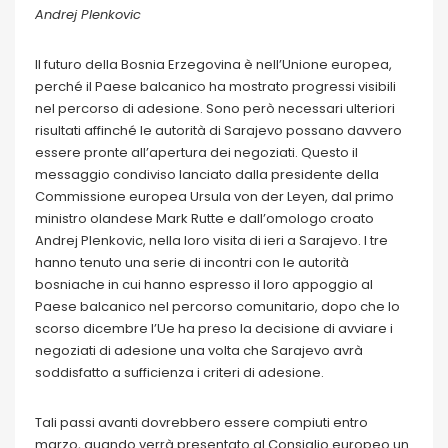
Andrej Plenkovic
Il futuro della Bosnia Erzegovina è nell’Unione europea,
perché il Paese balcanico ha mostrato progressi visibili
nel percorso di adesione. Sono però necessari ulteriori
risultati affinché le autorità di Sarajevo possano davvero
essere pronte all’apertura dei negoziati. Questo il
messaggio condiviso lanciato dalla presidente della
Commissione europea Ursula von der Leyen, dal primo
ministro olandese Mark Rutte e dall’omologo croato
Andrej Plenkovic, nella loro visita di ieri a Sarajevo. I tre
hanno tenuto una serie di incontri con le autorità
bosniache in cui hanno espresso il loro appoggio al
Paese balcanico nel percorso comunitario, dopo che lo
scorso dicembre l’Ue ha preso la decisione di avviare i
negoziati di adesione una volta che Sarajevo avrà
soddisfatto a sufficienza i criteri di adesione.
Tali passi avanti dovrebbero essere compiuti entro
marzo, quando verrà presentato al Consiglio europeo un