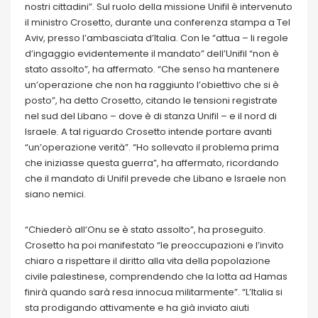
nostri cittadini”. Sul ruolo della missione Unifil è intervenuto
il ministro Crosetto, durante una conferenza stampa a Tel
Aviv, presso l’ambasciata d’Italia. Con le “attua – li regole
d’ingaggio evidentemente il mandato” dell’Unifil “non è
stato assolto”, ha affermato. “Che senso ha mantenere
un’operazione che non ha raggiunto l’obiettivo che si è
posto”, ha detto Crosetto, citando le tensioni registrate
nel sud del Libano – dove è di stanza Unifil – e il nord di
Israele. A tal riguardo Crosetto intende portare avanti
“un’operazione verità”. “Ho sollevato il problema prima
che iniziasse questa guerra”, ha affermato, ricordando
che il mandato di Unifil prevede che Libano e Israele non
siano nemici.
“Chiederò all’Onu se è stato assolto”, ha proseguito.
Crosetto ha poi manifestato “le preoccupazioni e l’invito
chiaro a rispettare il diritto alla vita della popolazione
civile palestinese, comprendendo che la lotta ad Hamas
finirà quando sarà resa innocua militarmente”. “L’Italia si
sta prodigando attivamente e ha già inviato aiuti