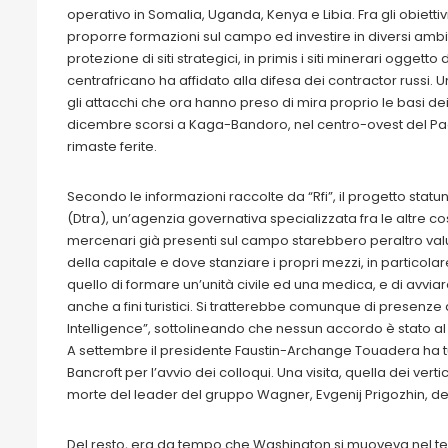
operativo in Somalia, Uganda, Kenya e Libia. Fra gli obietti
proporre formazioni sul campo ed investire in diversi ambiti
protezione di siti strategici, in primis i siti minerari ogget
centrafricano ha affidato alla difesa dei contractor russi. U
gli attacchi che ora hanno preso di mira proprio le basi dei
dicembre scorsi a Kaga-Bandoro, nel centro-ovest del Pa
rimaste ferite.
Secondo le informazioni raccolte da “Rfi”, il progetto sta
(Dtra), un’agenzia governativa specializzata fra le altre co
mercenari già presenti sul campo starebbero peraltro val
della capitale e dove stanziare i propri mezzi, in particolar
quello di formare un’unità civile ed una medica, e di avvia
anche a fini turistici. Si tratterebbe comunque di presenze a
Intelligence”, sottolineando che nessun accordo è stato al
A settembre il presidente Faustin-Archange Touadera ha tu
Bancroft per l’avvio dei colloqui. Una visita, quella dei ver
morte del leader del gruppo Wagner, Evgenij Prigozhin, de
Del resto, era da tempo che Washington si muoveva nel tent