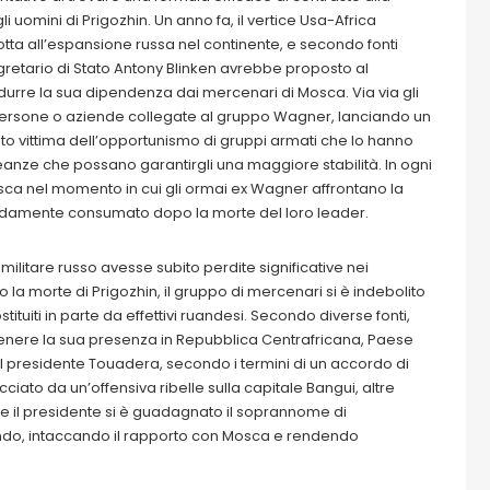
i uomini di Prigozhin. Un anno fa, il vertice Usa-Africa
otta all’espansione russa nel continente, e secondo fonti
gretario di Stato Antony Blinken avrebbe proposto al
durre la sua dipendenza dai mercenari di Mosca. Via via gli
i persone o aziende collegate al gruppo Wagner, lanciando un
o vittima dell’opportunismo di gruppi armati che lo hanno
eanze che possano garantirgli una maggiore stabilità. In ogni
osca nel momento in cui gli ormai ex Wagner affrontano la
apidamente consumato dopo la morte del loro leader.
litare russo avesse subito perdite significative nei
 la morte di Prigozhin, il gruppo di mercenari si è indebolito
stituiti in parte da effettivi ruandesi. Secondo diverse fonti,
nere la sua presenza in Repubblica Centrafricana, Paese
el presidente Touadera, secondo i termini di un accordo di
ciato da un’offensiva ribelle sulla capitale Bangui, altre
che il presidente si è guadagnato il soprannome di
do, intaccando il rapporto con Mosca e rendendo