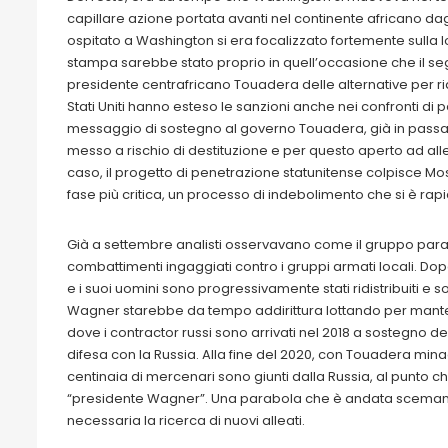
capillare azione portata avanti nel continente africano dagl
ospitato a Washington si era focalizzato fortemente sulla l
stampa sarebbe stato proprio in quell’occasione che il se
presidente centrafricano Touadera delle alternative per ri
Stati Uniti hanno esteso le sanzioni anche nei confronti d
messaggio di sostegno al governo Touadera, già in passat
messo a rischio di destituzione e per questo aperto ad all
caso, il progetto di penetrazione statunitense colpisce M
fase più critica, un processo di indebolimento che si è r
Già a settembre analisti osservavano come il gruppo parami
combattimenti ingaggiati contro i gruppi armati locali. Dopo
e i suoi uomini sono progressivamente stati ridistribuiti e so
Wagner starebbe da tempo addirittura lottando per mante
dove i contractor russi sono arrivati nel 2018 a sostegno d
difesa con la Russia. Alla fine del 2020, con Touadera minac
centinaia di mercenari sono giunti dalla Russia, al punto 
“presidente Wagner”. Una parabola che è andata sceman
necessaria la ricerca di nuovi alleati.