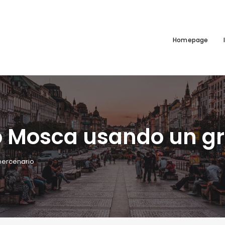
Homepage
no Mosca usando un g
mercenario