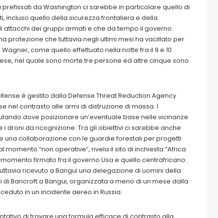
vi prefissati da Washington ci sarebbe in particolare quello di
, incluso quello della sicurezza frontaliera e della
to di attacchi dei gruppi armati e che da tempo il governo
na protezione che tuttavia negli ultimi mesi ha vacillato per
 Wagner, come quello effettuato nella notte fra il 9 e 10
ese, nel quale sono morte tre persone ed altre cinque sono
tunitense è gestito dalla Defense Threat Reduction Agency
se nel contrasto alle armi di distruzione di massa. I
utando dove posizionare un’eventuale base nelle vicinanze
e i droni da ricognizione. Tra gli obiettivi ci sarebbe anche
re una collaborazione con le guardie forestali per progetti
l momento “non operative”, rivela il sito di inchiesta “Africa
 momento firmato fra il governo Usa e quello centrafricano.
ttavia ricevuto a Bangui una delegazione di uomini della
tici di Bancroft a Bangui, organizzata a meno di un mese dalla
ceduto in un incidente aereo in Russia.
ativo di trovare una formula efficace di contrasto alla