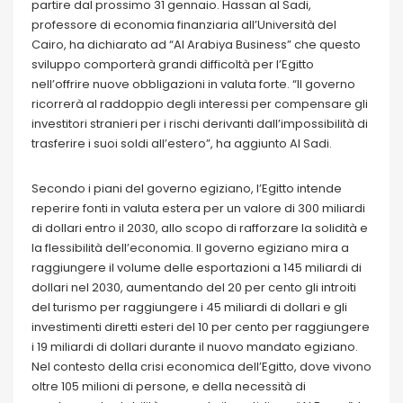
partire dal prossimo 31 gennaio. Hassan al Sadi,
professore di economia finanziaria all’Università del
Cairo, ha dichiarato ad “Al Arabiya Business” che questo
sviluppo comporterà grandi difficoltà per l’Egitto
nell’offrire nuove obbligazioni in valuta forte. “Il governo
ricorrerà al raddoppio degli interessi per compensare gli
investitori stranieri per i rischi derivanti dall’impossibilità di
trasferire i suoi soldi all’estero”, ha aggiunto Al Sadi.
Secondo i piani del governo egiziano, l’Egitto intende
reperire fonti in valuta estera per un valore di 300 miliardi
di dollari entro il 2030, allo scopo di rafforzare la solidità e
la flessibilità dell’economia. Il governo egiziano mira a
raggiungere il volume delle esportazioni a 145 miliardi di
dollari nel 2030, aumentando del 20 per cento gli introiti
del turismo per raggiungere i 45 miliardi di dollari e gli
investimenti diretti esteri del 10 per cento per raggiungere
i 19 miliardi di dollari durante il nuovo mandato egiziano.
Nel contesto della crisi economica dell’Egitto, dove vivono
oltre 105 milioni di persone, e della necessità di