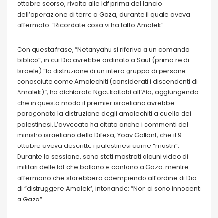
ottobre scorso, rivolto alle Idf prima del lancio
dell’operazione di terra a Gaza, durante il quale aveva
affermato: “Ricordate cosa vi ha fatto Amalek”.
Con questa frase, “Netanyahu si riferiva a un comando
biblico”, in cui Dio avrebbe ordinato a Saul (primo re di
Israele) “la distruzione di un intero gruppo di persone
conosciute come Amalechiti (considerati i discendenti di
Amalek)”, ha dichiarato Ngcukaitobi all’Aia, aggiungendo
che in questo modo il premier israeliano avrebbe
paragonato la distruzione degli amalechiti a quella dei
palestinesi. L’avvocato ha citato anche i commenti del
ministro israeliano della Difesa, Yoav Gallant, che il 9
ottobre aveva descritto i palestinesi come “mostri”.
Durante la sessione, sono stati mostrati alcuni video di
militari delle Idf che ballano e cantano a Gaza, mentre
affermano che starebbero adempiendo all’ordine di Dio
di “distruggere Amalek”, intonando: “Non ci sono innocenti
a Gaza”.