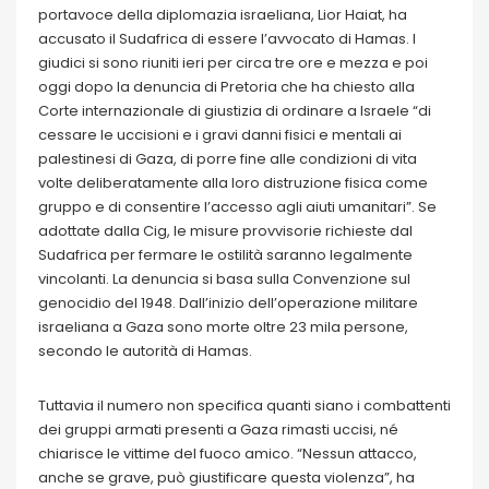
portavoce della diplomazia israeliana, Lior Haiat, ha
accusato il Sudafrica di essere l’avvocato di Hamas. I
giudici si sono riuniti ieri per circa tre ore e mezza e poi
oggi dopo la denuncia di Pretoria che ha chiesto alla
Corte internazionale di giustizia di ordinare a Israele “di
cessare le uccisioni e i gravi danni fisici e mentali ai
palestinesi di Gaza, di porre fine alle condizioni di vita
volte deliberatamente alla loro distruzione fisica come
gruppo e di consentire l’accesso agli aiuti umanitari”. Se
adottate dalla Cig, le misure provvisorie richieste dal
Sudafrica per fermare le ostilità saranno legalmente
vincolanti. La denuncia si basa sulla Convenzione sul
genocidio del 1948. Dall’inizio dell’operazione militare
israeliana a Gaza sono morte oltre 23 mila persone,
secondo le autorità di Hamas.
Tuttavia il numero non specifica quanti siano i combattenti
dei gruppi armati presenti a Gaza rimasti uccisi, né
chiarisce le vittime del fuoco amico. “Nessun attacco,
anche se grave, può giustificare questa violenza”, ha