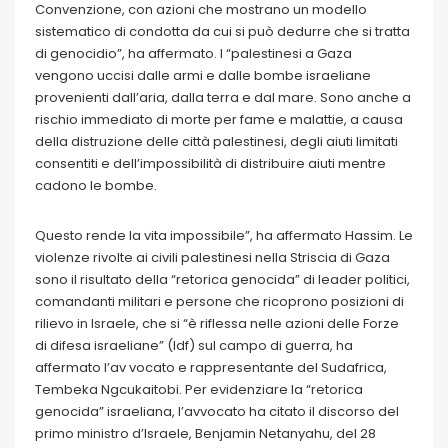
Convenzione, con azioni che mostrano un modello
sistematico di condotta da cui si può dedurre che si tratta
di genocidio”, ha affermato. I “palestinesi a Gaza
vengono uccisi dalle armi e dalle bombe israeliane
provenienti dall’aria, dalla terra e dal mare. Sono anche a
rischio immediato di morte per fame e malattie, a causa
della distruzione delle città palestinesi, degli aiuti limitati
consentiti e dell’impossibilità di distribuire aiuti mentre
cadono le bombe.
Questo rende la vita impossibile”, ha affermato Hassim. Le
violenze rivolte ai civili palestinesi nella Striscia di Gaza
sono il risultato della “retorica genocida” di leader politici,
comandanti militari e persone che ricoprono posizioni di
rilievo in Israele, che si “è riflessa nelle azioni delle Forze
di difesa israeliane” (Idf) sul campo di guerra, ha
affermato l’av vocato e rappresentante del Sudafrica,
Tembeka Ngcukaitobi. Per evidenziare la “retorica
genocida” israeliana, l’avvocato ha citato il discorso del
primo ministro d’Israele, Benjamin Netanyahu, del 28