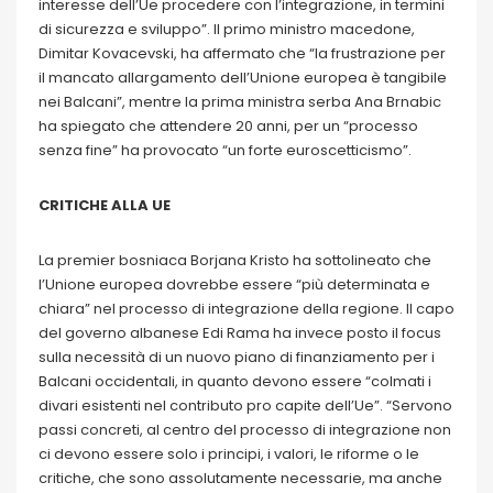
interesse dell’Ue procedere con l’integrazione, in termini
di sicurezza e sviluppo”. Il primo ministro macedone,
Dimitar Kovacevski, ha affermato che “la frustrazione per
il mancato allargamento dell’Unione europea è tangibile
nei Balcani”, mentre la prima ministra serba Ana Brnabic
ha spiegato che attendere 20 anni, per un “processo
senza fine” ha provocato “un forte euroscetticismo”.
CRITICHE ALLA UE
La premier bosniaca Borjana Kristo ha sottolineato che
l’Unione europea dovrebbe essere “più determinata e
chiara” nel processo di integrazione della regione. Il capo
del governo albanese Edi Rama ha invece posto il focus
sulla necessità di un nuovo piano di finanziamento per i
Balcani occidentali, in quanto devono essere “colmati i
divari esistenti nel contributo pro capite dell’Ue”. “Servono
passi concreti, al centro del processo di integrazione non
ci devono essere solo i principi, i valori, le riforme o le
critiche, che sono assolutamente necessarie, ma anche