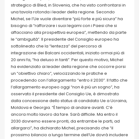
strategico di Bled, in Slovenia, che ha visto confrontarsi in
una tavola rotonda i leader della regione. Secondo
Michel, se l’Ue vuole diventare “più forte e più sicura” ha
bisogno di “rafforzare i suoi legami con i Paesi che si
affacciano alla prospettiva europea”, mettendo da parte
le “ambiguità”. Il presidente del Consiglio europeo ha
sottolineato che la “lentezza” del percorso di
integrazione dei Balcani occidentali, iniziato ormai più di
20 anni fa, “ha deluso in tanti”. Per questo motivo, Michel
ha evidenziato ai leader della regione che occorre porsi
un “obiettivo chiaro”, velocizzando le pratiche e
procedendo con l’allargamento “entro il 2030”. Il fatto che
l’allargamento europeo oggi “non è più un sogno”, ha
osservato il presidente del Consiglio Ue, è dimostrato
dalla concessione dello status di candidato Ue a Ucraina,
Moldova e Georgia. “È tempo di andare avanti. C’è
ancora molto lavoro da fare. Sarà difficile. Ma entro il
2030 dovremo essere pronti, da entrambe le parti, ad
allargarci”, ha dichiarato Michel, precisando che “il
prossimo bilancio a lungo termine dell’Ue dovrà includere