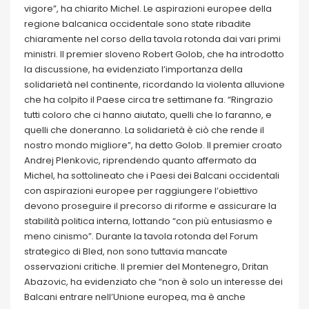
vigore”, ha chiarito Michel. Le aspirazioni europee della
regione balcanica occidentale sono state ribadite
chiaramente nel corso della tavola rotonda dai vari primi
ministri. Il premier sloveno Robert Golob, che ha introdotto
la discussione, ha evidenziato l’importanza della
solidarietà nel continente, ricordando la violenta alluvione
che ha colpito il Paese circa tre settimane fa. “Ringrazio
tutti coloro che ci hanno aiutato, quelli che lo faranno, e
quelli che doneranno. La solidarietà è ciò che rende il
nostro mondo migliore”, ha detto Golob. Il premier croato
Andrej Plenkovic, riprendendo quanto affermato da
Michel, ha sottolineato che i Paesi dei Balcani occidentali
con aspirazioni europee per raggiungere l’obiettivo
devono proseguire il precorso di riforme e assicurare la
stabilità politica interna, lottando “con più entusiasmo e
meno cinismo”. Durante la tavola rotonda del Forum
strategico di Bled, non sono tuttavia mancate
osservazioni critiche. Il premier del Montenegro, Dritan
Abazovic, ha evidenziato che “non è solo un interesse dei
Balcani entrare nell’Unione europea, ma è anche