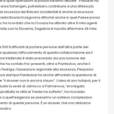
i e quali operazioni di polizia saranno attuate”. Poklukar ha
n area Schengen, potrebbero contribuire a una difesa più
 “la sicurezza dei Balcani occidentali è anche la sicurezza
va della Bosnia Erzegovina affinché anche in quel Paese possa
c ha ricordato che la Croazia ha attivato oltre 9 mila agenti
e miste con la Slovenia, Zagabria è riuscita affermare 26 mila
 500 trafficanti di portare persone dall’altra parte del
 qualsiasi rafforzamento di questa collaborazione sia il
ice trilaterale è stato preceduto da una riunione del
e ha contato fra i presenti, oltre a Piantedosi, anche il
o Fedriga, l’assessore regionale alla sicurezza, Pierpaolo
ferenza stampa Piantedosi ha anche affrontato la questione di
 “il dossier non è ancora chiuso”. L’idea di uno hotspot, per il
duata la sede di Jalmicco a Palmanova, “era legata
prattutto la città di Trieste ha sofferto”, ha ricordato
 a quell’esigenza se avessimo un sollievo complessivo
erimento di queste persone. È un dossier che non abbiamo
inistro.