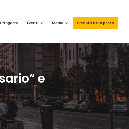
Il Progetto
Eventi
Media
Prenota il tuo posto
sario“ e