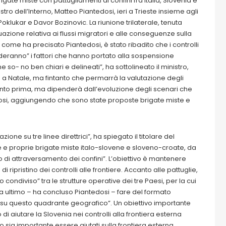
igate miste con pattugliamenti ai confini fra Italia, Slovenia e
tro dell’Interno, Matteo Piantedosi, ieri a Trieste insieme agli
klukar e Davor Bozinovic. La riunione trilaterale, tenuta
ituazione relativa ai flussi migratori e alle conseguenze sulla
 come ha precisato Piantedosi, è stato ribadito che i controlli
hiederanno” i fattori che hanno portato alla sospensione
so- no ben chiari e delineati”, ha sottolineato il ministro,
 a Natale, ma fintanto che permarrà la valutazione degli
anto prima, ma dipenderà dall’evoluzione degli scenari che
osi, aggiungendo che sono state proposte brigate miste e
ne su tre linee direttrici”, ha spiegato il titolare del
re e proprie brigate miste italo-slovene e sloveno-croate, da
 di attraversamento dei confini”. L’obiettivo è mantenere
ripristino dei controlli alle frontiere. Accanto alle pattuglie,
ondiviso” tra le strutture operative dei tre Paesi, per la cui
. “Da ultimo – ha concluso Piantedosi – fare del formato
si su questo quadrante geografico”. Un obiettivo importante
 di aiutare la Slovenia nei controlli alla frontiera esterna
sia importante essere aiutati sulla frontiera esterna.