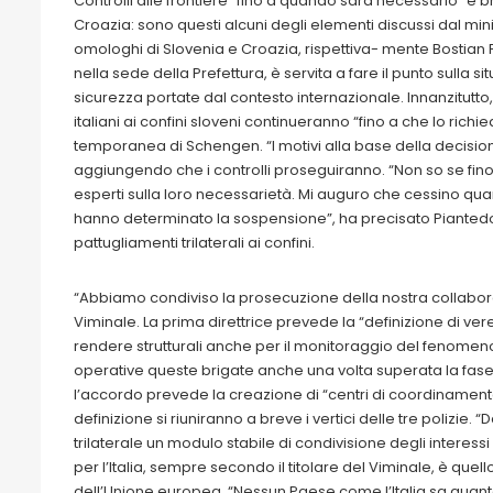
Controlli alle frontiere “fino a quando sarà necessario” e br
Croazia: sono questi alcuni degli elementi discussi dal minis
omologhi di Slovenia e Croazia, rispettiva- mente Bostian Po
nella sede della Prefettura, è servita a fare il punto sulla s
sicurezza portate dal contesto internazionale. Innanzitutto,
italiani ai confini sloveni continueranno “fino a che lo ric
temporanea di Schengen. “I motivi alla base della decisione 
aggiungendo che i controlli proseguiranno. “Non so se fino
esperti sulla loro necessarietà. Mi auguro che cessino qu
hanno determinato la sospensione”, ha precisato Pianted
pattugliamenti trilaterali ai confini.
“Abbiamo condiviso la prosecuzione della nostra collaborazio
Viminale. La prima direttrice prevede la “definizione di ve
rendere strutturali anche per il monitoraggio del fenomeno
operative queste brigate anche una volta superata la fase di 
l’accordo prevede la creazione di “centri di coordinamento c
definizione si riuniranno a breve i vertici delle tre polizie
trilaterale un modulo stabile di condivisione degli interes
per l’Italia, sempre secondo il titolare del Viminale, è quello
dell’Unione europea. “Nessun Paese come l’Italia sa quanto 