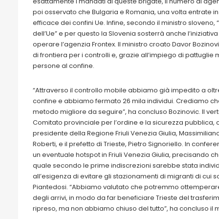
esattamente i mandati di queste brigate, il numero di agent
poi osservato che Bulgaria e Romania, una volta entrate i
efficace dei confini Ue. Infine, secondo il ministro sloveno,
dell’Ue” e per questo la Slovenia sosterrà anche l’iniziati
operare l’agenzia Frontex. Il ministro croato Davor Bozinovi
di frontiera per i controlli e, grazie all’impiego di pattugli
persone al confine.
“Attraverso il controllo mobile abbiamo già impedito a oltre
confine e abbiamo fermato 26 mila individui. Crediamo che
metodo migliore da seguire”, ha concluso Bozinovic. Il vert
Comitato provinciale per l’ordine e la sicurezza pubblica, ch
presidente della Regione Friuli Venezia Giulia, Massimilian
Roberti, e il prefetto di Trieste, Pietro Signoriello. In con
un eventuale hotspot in Friuli Venezia Giulia, precisando che
quale secondo le prime indiscrezioni sarebbe stata indivi
all’esigenza di evitare gli stazionamenti di migranti di cui so
Piantedosi. “Abbiamo valutato che potremmo ottemperare
degli arrivi, in modo da far beneficiare Trieste del trasf
ripreso, ma non abbiamo chiuso del tutto”, ha concluso il m