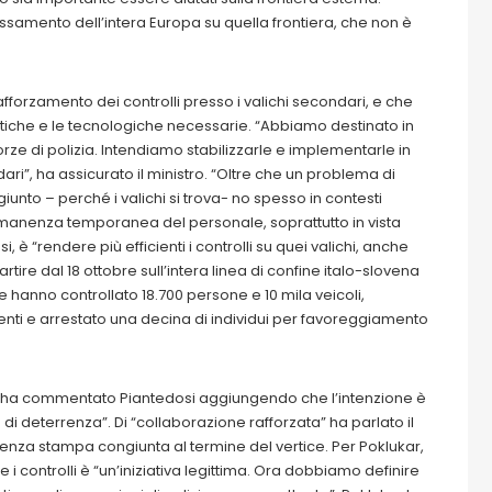
ressamento dell’intera Europa su quella frontiera, che non è
forzamento dei controlli presso i valichi secondari, e che
tiche e le tecnologiche necessarie. “Abbiamo destinato in
rze di polizia. Intendiamo stabilizzarle e implementarle in
ari”, ha assicurato il ministro. “Oltre che un problema di
nto – perché i valichi si trova- no spesso in contesti
ermanenza temporanea del personale, soprattutto in vista
, è “rendere più efficienti i controlli su quei valichi, anche
partire dal 18 ottobre sull’intera linea di confine italo-slovena
ane hanno controllato 18.700 persone e 10 mila veicoli,
imenti e arrestato una decina di individui per favoreggiamento
ti”, ha commentato Piantedosi aggiungendo che l’intenzione è
di deterrenza”. Di “collaborazione rafforzata” ha parlato il
erenza stampa congiunta al termine del vertice. Per Poklukar,
re i controlli è “un’iniziativa legittima. Ora dobbiamo definire