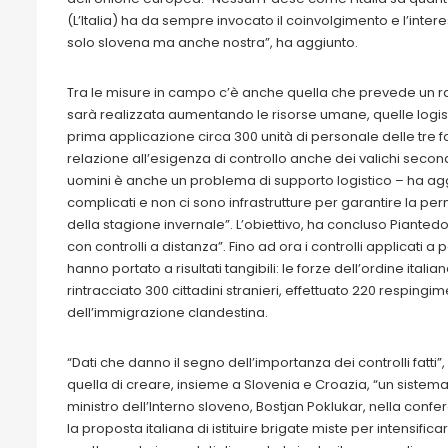
(L’Italia) ha da sempre invocato il coinvolgimento e l’inte
solo slovena ma anche nostra”, ha aggiunto.
Tra le misure in campo c’è anche quella che prevede un raf
sarà realizzata aumentando le risorse umane, quelle logis
prima applicazione circa 300 unità di personale delle tre fo
relazione all’esigenza di controllo anche dei valichi second
uomini è anche un problema di supporto logistico – ha aggiu
complicati e non ci sono infrastrutture per garantire la p
della stagione invernale”. L’obiettivo, ha concluso Piantedosi
con controlli a distanza”. Fino ad ora i controlli applicati a 
hanno portato a risultati tangibili: le forze dell’ordine itali
rintracciato 300 cittadini stranieri, effettuato 220 resping
dell’immigrazione clandestina.
“Dati che danno il segno dell’importanza dei controlli fat
quella di creare, insieme a Slovenia e Croazia, “un sistema 
ministro dell’Interno sloveno, Bostjan Poklukar, nella conf
la proposta italiana di istituire brigate miste per intensifica