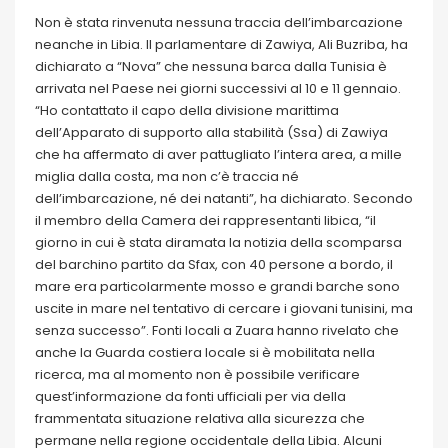
Non è stata rinvenuta nessuna traccia dell’imbarcazione
neanche in Libia. Il parlamentare di Zawiya, Ali Buzriba, ha
dichiarato a “Nova” che nessuna barca dalla Tunisia è
arrivata nel Paese nei giorni successivi al 10 e 11 gennaio.
“Ho contattato il capo della divisione marittima
dell’Apparato di supporto alla stabilità (Ssa) di Zawiya
che ha affermato di aver pattugliato l’intera area, a mille
miglia dalla costa, ma non c’è traccia né
dell’imbarcazione, né dei natanti”, ha dichiarato. Secondo
il membro della Camera dei rappresentanti libica, “il
giorno in cui è stata diramata la notizia della scomparsa
del barchino partito da Sfax, con 40 persone a bordo, il
mare era particolarmente mosso e grandi barche sono
uscite in mare nel tentativo di cercare i giovani tunisini, ma
senza successo”. Fonti locali a Zuara hanno rivelato che
anche la Guarda costiera locale si è mobilitata nella
ricerca, ma al momento non è possibile verificare
quest’informazione da fonti ufficiali per via della
frammentata situazione relativa alla sicurezza che
permane nella regione occidentale della Libia. Alcuni