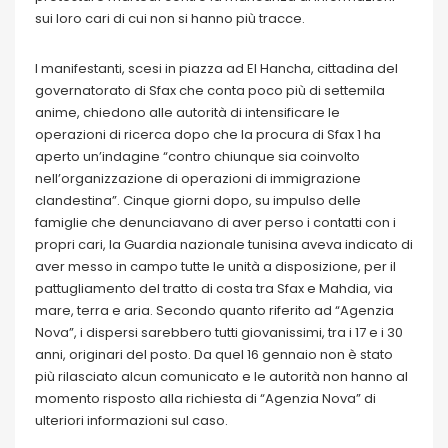
sui loro cari di cui non si hanno più tracce.
I manifestanti, scesi in piazza ad El Hancha, cittadina del
governatorato di Sfax che conta poco più di settemila
anime, chiedono alle autorità di intensificare le
operazioni di ricerca dopo che la procura di Sfax 1 ha
aperto un’indagine “contro chiunque sia coinvolto
nell’organizzazione di operazioni di immigrazione
clandestina”. Cinque giorni dopo, su impulso delle
famiglie che denunciavano di aver perso i contatti con i
propri cari, la Guardia nazionale tunisina aveva indicato di
aver messo in campo tutte le unità a disposizione, per il
pattugliamento del tratto di costa tra Sfax e Mahdia, via
mare, terra e aria. Secondo quanto riferito ad “Agenzia
Nova”, i dispersi sarebbero tutti giovanissimi, tra i 17 e i 30
anni, originari del posto. Da quel 16 gennaio non è stato
più rilasciato alcun comunicato e le autorità non hanno al
momento risposto alla richiesta di “Agenzia Nova” di
ulteriori informazioni sul caso.