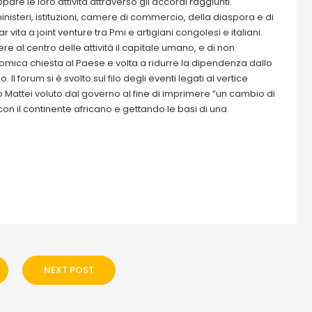
are le loro attività attraverso gli accordi raggiunti.
nisteri, istituzioni, camere di commercio, della diaspora e di
r vita a joint venture tra Pmi e artigiani congolesi e italiani.
e al centro delle attività il capitale umano, e di non
omica chiesta al Paese e volta a ridurre la dipendenza dallo
 Il forum si è svolto sul filo degli eventi legati al vertice
no Mattei voluto dal governo al fine di imprimere “un cambio di
con il continente africano e gettando le basi di una
NEXT POST