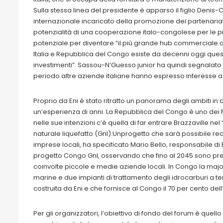
Sulla stessa linea del presidente è apparso il figlio Denis
internazionale incaricato della promozione dei partenariati
potenzialità di una cooperazione italo-congolese per le picco
potenziale per diventare “il più grande hub commerciale 
Italia e Repubblica del Congo esiste da decenni oggi quest
investimenti”. Sassou-N’Guesso junior ha quindi segnalato che
periodo altre aziende italiane hanno espresso interesse a
Proprio da Eni è stato ritratto un panorama degli ambiti in cu
un’esperienza di anni. La Repubblica del Congo è uno dei Pa
nelle sue intenzioni c’è quella di far entrare Brazzaville nel 
naturale liquefatto (Gnl).Unprogetto che sarà possibile re
imprese locali, ha specificato Mario Bello, responsabile di E
progetto Congo Gnl, osservando che fino al 2045 sono previs
coinvolte piccole e medie aziende locali. In Congo la major 
marine e due impianti di trattamento degli idrocarburi a ter
costruita da Eni e che fornisce al Congo il 70 per cento dell’e
Per gli organizzatori, l’obiettivo di fondo del forum è quello 