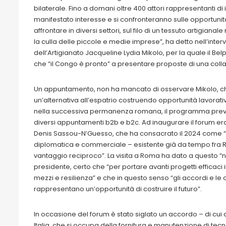
bilaterale. Fino a domani oltre 400 attori rappresentanti di 
manifestato interesse e si confronteranno sulle opportunit
affrontare in diversi settori, sul filo di un tessuto artigianal
la culla delle piccole e medie imprese”, ha detto nell’inte
dell’Artigianato Jacqueline Lydia Mikolo, per la quale il Be
che “il Congo è pronto” a presentare proposte di una co
Un appuntamento, non ha mancato di osservare Mikolo, che 
un’alternativa all’espatrio costruendo opportunità lavorati
nella successiva permanenza romana, il programma prevede 
diversi appuntamenti b2b e b2c. Ad inaugurare il forum e
Denis Sassou-N’Guesso, che ha consacrato il 2024 come “an
diplomatica e commerciale – esistente già da tempo fra Rep
vantaggio reciproco”. La visita a Roma ha dato a questo “nuo
presidente, certo che “per portare avanti progetti effica
mezzi e resilienza” e che in questo senso “gli accordi e l
rappresentano un’opportunità di costruire il futuro”.
In occasione del forum è stato siglato un accordo – di cui 
Italia, che si occupa della fornitura e manutenzione di tecn