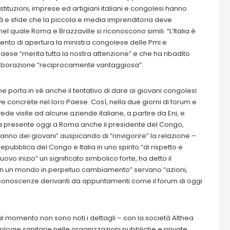
istituzioni, imprese ed artigiani italiani e congolesi hanno
à e sfide che la piccola e media imprenditoria deve
e nel quale Roma e Brazzaville si riconoscono simili. “L’Italia è
rvento di apertura la ministra congolese delle Pmi e
lpaese “merita tutta la nostra attenzione” e che ha ribadito
llaborazione “reciprocamente vantaggiosa”.
porta in sé anche il tentativo di dare ai giovani congolesi
ve concrete nel loro Paese. Così, nella due giorni di forum e
visite ad alcune aziende italiane, a partire da Eni, e
ra presente oggi a Roma anche il presidente del Congo,
no dei giovani” auspicando di “rinvigorire” la relazione –
ubblica del Congo e Italia in uno spirito “di rispetto e
vo inizio” un significato simbolico forte, ha detto il
ci in un mondo in perpetuo cambiamento” servano “azioni,
e conoscenze derivanti da appuntamenti come il forum di oggi
al momento non sono noti i dettagli – con la società Althea
ologie sanitarie nelle organizzazioni pubbliche e private.