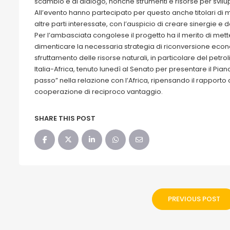
scambio e di dialogo, nonché strumenti e risorse per svilupp
All’evento hanno partecipato per questo anche titolari di mi
altre parti interessate, con l’auspicio di creare sinergie e da
Per l’ambasciata congolese il progetto ha il merito di metter
dimenticare la necessaria strategia di riconversione econ
sfruttamento delle risorse naturali, in particolare del petrolio.
Italia-Africa, tenuto lunedì al Senato per presentare il Pia
passo” nella relazione con l’Africa, ripensando il rapporto 
cooperazione di reciproco vantaggio.
SHARE THIS POST
PREVIOUS POST