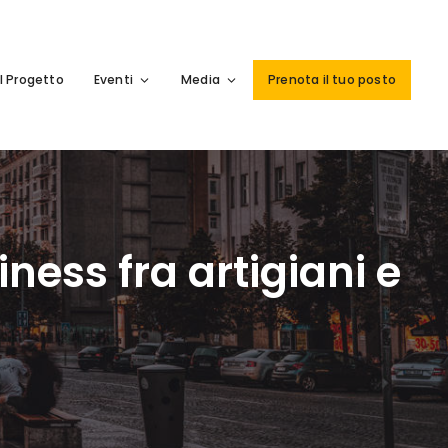
Il Progetto
Eventi
Media
Prenota il tuo posto
ness fra artigiani e