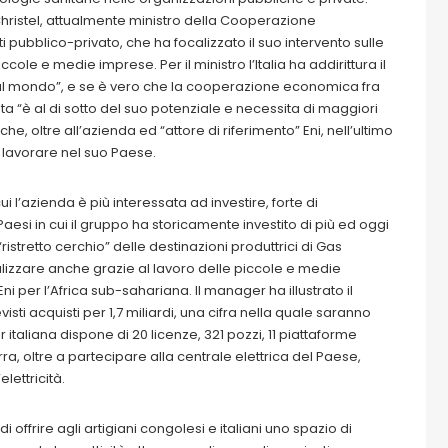
-Christel, attualmente ministro della Cooperazione
 pubblico-privato, che ha focalizzato il suo intervento sulle
le e medie imprese. Per il ministro l’Italia ha addirittura il
al mondo”, e se è vero che la cooperazione economica fra
a “è al di sotto del suo potenziale e necessita di maggiori
, oltre all’azienda ed “attore di riferimento” Eni, nell’ultimo
 lavorare nel suo Paese.
i l’azienda è più interessata ad investire, forte di
esi in cui il gruppo ha storicamente investito di più ed oggi
“ristretto cerchio” delle destinazioni produttrici di Gas
alizzare anche grazie al lavoro delle piccole e medie
ni per l’Africa sub-sahariana. Il manager ha illustrato il
ti acquisti per 1,7 miliardi, una cifra nella quale saranno
italiana dispone di 20 licenze, 321 pozzi, 11 piattaforme
ra, oltre a partecipare alla centrale elettrica del Paese,
lettricità.
di offrire agli artigiani congolesi e italiani uno spazio di