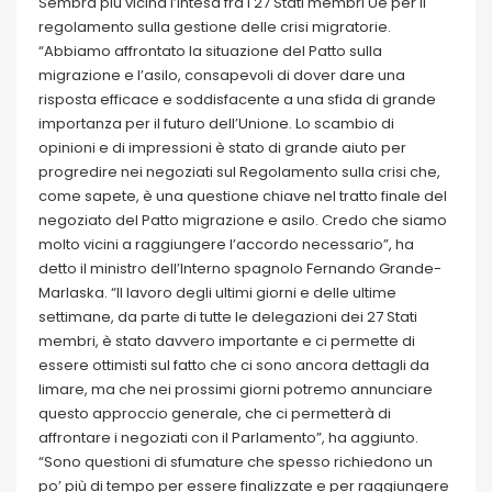
Sembra più vicina l’intesa fra i 27 Stati membri Ue per il
regolamento sulla gestione delle crisi migratorie.
“Abbiamo affrontato la situazione del Patto sulla
migrazione e l’asilo, consapevoli di dover dare una
risposta efficace e soddisfacente a una sfida di grande
importanza per il futuro dell’Unione. Lo scambio di
opinioni e di impressioni è stato di grande aiuto per
progredire nei negoziati sul Regolamento sulla crisi che,
come sapete, è una questione chiave nel tratto finale del
negoziato del Patto migrazione e asilo. Credo che siamo
molto vicini a raggiungere l’accordo necessario”, ha
detto il ministro dell’Interno spagnolo Fernando Grande-
Marlaska. “Il lavoro degli ultimi giorni e delle ultime
settimane, da parte di tutte le delegazioni dei 27 Stati
membri, è stato davvero importante e ci permette di
essere ottimisti sul fatto che ci sono ancora dettagli da
limare, ma che nei prossimi giorni potremo annunciare
questo approccio generale, che ci permetterà di
affrontare i negoziati con il Parlamento”, ha aggiunto.
“Sono questioni di sfumature che spesso richiedono un
po’ più di tempo per essere finalizzate e per raggiungere