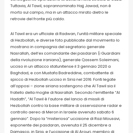
Tuttavia, Al Tawil, soprannominato Hajj Jawad, non è
morto sul campo, ma in un attacco mirato dietro le
retrovie del fronte più caldo.
Al Tawil era un ufficiale di Radwan, l’unità militare speciale
di Hezbollah, e diverse foto pubblicate dal movimento lo
mostrano in compagnia del segretario generale
Nasrallah, dell’ex comandante dei pasdaran (i Guardiani
della rivoluzione iraniana), generale Qassem Soleimani,
ucciso in un attacco statunitense il 3 gennaio 2020 a
Baghdad, e con Mustafa Badreddine, combattente di
spicco di Hezbollah ucciso in Siria nel 2016. Fonti legate
all’opposi – zione siriana sostengono che Al Tawil sia il
fratello della moglie di Nasrallah. Secondo l’emittente “Al
Hadath”, “Al Tawil è l’autore del lancio di missili di
Hezbollah contro la base militare di osservazione radar e
controllo aereo di Meron in Israele avvenuto sabato 6
gennaio”. Dopo la “misteriosa” uccisione di Razi Mousavi,
esponente dei pasdaran, avvenuta il 25 dicembre a
Damasco, in Siria, e l’uccisione di Al Arouri, membro di