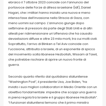
ebraico il 7 ottobre 2023 coincide con l’annuncio del
portavoce delle Forze di difesa israeliane (Idf), Daniel
Hagari, che i militari hanno iniziato una nuova e meno
intensa fase dell’invasione nella Striscia di Gaza, con
meno uomini sul campo. L’annuncio giunge dopo
settimane di pressioni da parte degli Stati Uniti e di altri
alleati per ridimensionare un’offensiva che ha causato
devastazioni diffuse e oltre 23 mila morti, tra cui molti civili.
Soprattutto, l’arrivo di Blinken a Tel Aviv coincide con
l’uccisione, attribuita a Israele, di un esponente di spicco
del movimento sciita libanese Hezbollah, Wissam al Tawil,
che potrebbe rischiare di aprire un nuovo fronte di
guerra.
Secondo quanto riferito dal quotidiano statunitense
“Washington Post”, il presidente Usa, Joe Biden, “ha
inviato i suoi migliori collaboratori in Medio Oriente con un
obiettivo fondamentale: impedire che scoppi una guerra
in piena regola tra Israele e il gruppo libanese Hezbollah”.
“I funzionari statunitensi temono che il primo ministro