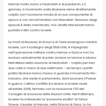
Hamas molto vicino a Hezbollah e ai pasdaran, il 2
gennaio, il movimento sciita libanese viene direttamente
colpito con l’uccisione mirata di un suo componente di
spicco e con vincoli familiari con Nasrallah. Nessuno degli
episodi è stato rivendicato, ma i diretti interessati hanno
puntato il dito contro Israele.
Le morti di Mousavi, Al Arouri e Al Tawil avvengono mentre
Israele, con il sostegno degli Stati Uniti, è impegnato
nell’operazione militare contro Hamas a Gaza e non ha
escluso verbalmente di poter avviare un’azione in Libano.
Nell’attesa della reazione di Hezbollah – colpito per ben
due volte in meno di due settimane – da tempo i partiti
politici libanesi hanno messo in guardia il movimento filo-
iraniano, che siede in parlamento, dal trascinare il Paese
in guerra. L’ultimo conflitto tra Libano e Israele risale
all’estate 2006, fermato con la risoluzione 1701 del
Consiglio di sicurezza delle Nazioni Unite. Nel frattempo,
Israele ha individuato la “posizione esatta” di Yahya
Sinwar, il leader di Hamas, nella Striscia di Gaza. Lo ha