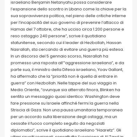
israeliano Benjamin Netanyahu possa considerare
l’espansione dello scontro in Libano come la chiave per la
sua sopravvivenza politica, nel pieno delle critiche interne
per l’incapacità del suo governo di prevenire l’attacco di
Hamas del 7 ottobre, che ha ucciso circa 1.200 persone e
reso ostaggio 240 persone”, scrive il quotidiano
statunitense, secondo cui il leader di Hezbollah, Hassan
Nasrallah, sta cercando di evitare una guerra più estesa.
In un discorso del 5 gennaio scorso, Nasrallah ha
promesso una risposta all’”aggressione israeliana”, e da
parte sua, il ministro della Difesa israeliano, Yoav Gallant,
ha affermato che la “priorità non è quella di entrare in
guerra” con Hezbollah. Nelle tappe del suo viaggio in
Medio Oriente, “ovunque sia atterrato finora, Blinken ha
sentito un messaggio quasi identico: Washington deve
fare pressione su Israele affinché fermi la guerra nella
Striscia di Gaza. Non una pausa umanitaria temporanea
per un accordo sulla liberazione degli ostaggi, ma un
cessate il fuoco completo seguito da negoziati
diplomatici”, scrive il quotidiano israeliano “Haaretz”. Gli
ultimi risvolti regionali, soprattutto l’uccisione di Al Tawil in