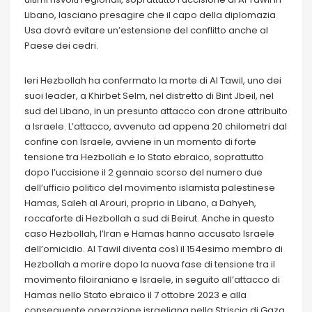
Libano, lasciano presagire che il capo della diplomazia
Usa dovrà evitare un’estensione del conflitto anche al
Paese dei cedri.
Ieri Hezbollah ha confermato la morte di Al Tawil, uno dei
suoi leader, a Khirbet Selm, nel distretto di Bint Jbeil, nel
sud del Libano, in un presunto attacco con drone attribuito
a Israele. L’attacco, avvenuto ad appena 20 chilometri dal
confine con Israele, avviene in un momento di forte
tensione tra Hezbollah e lo Stato ebraico, soprattutto
dopo l’uccisione il 2 gennaio scorso del numero due
dell’ufficio politico del movimento islamista palestinese
Hamas, Saleh al Arouri, proprio in Libano, a Dahyeh,
roccaforte di Hezbollah a sud di Beirut. Anche in questo
caso Hezbollah, l’Iran e Hamas hanno accusato Israele
dell’omicidio. Al Tawil diventa così il 154esimo membro di
Hezbollah a morire dopo la nuova fase di tensione tra il
movimento filoiraniano e Israele, in seguito all’attacco di
Hamas nello Stato ebraico il 7 ottobre 2023 e alla
conseguente operazione israeliana nella Striscia di Gaza.