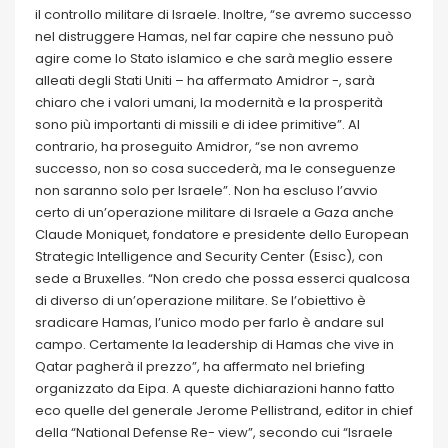
il controllo militare di Israele. Inoltre, “se avremo successo
nel distruggere Hamas, nel far capire che nessuno può
agire come lo Stato islamico e che sarà meglio essere
alleati degli Stati Uniti – ha affermato Amidror -, sarà
chiaro che i valori umani, la modernità e la prosperità
sono più importanti di missili e di idee primitive”. Al
contrario, ha proseguito Amidror, “se non avremo
successo, non so cosa succederà, ma le conseguenze
non saranno solo per Israele”. Non ha escluso l’avvio
certo di un’operazione militare di Israele a Gaza anche
Claude Moniquet, fondatore e presidente dello European
Strategic Intelligence and Security Center (Esisc), con
sede a Bruxelles. “Non credo che possa esserci qualcosa
di diverso di un’operazione militare. Se l’obiettivo è
sradicare Hamas, l’unico modo per farlo è andare sul
campo. Certamente la leadership di Hamas che vive in
Qatar pagherà il prezzo”, ha affermato nel briefing
organizzato da Eipa. A queste dichiarazioni hanno fatto
eco quelle del generale Jerome Pellistrand, editor in chief
della “National Defense Re- view”, secondo cui “Israele