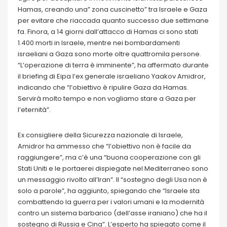
Hamas, creando una” zona cuscinetto” tra Israele e Gaza
per evitare che riaccada quanto successo due settimane
fa. Finora, a 14 giorni dall’attacco di Hamas ci sono stati
1.400 morti in Israele, mentre nei bombardamenti
israeliani a Gaza sono morte oltre quattromila persone.
“L’operazione di terra è imminente”, ha affermato durante
il briefing di Eipa l’ex generale israeliano Yaakov Amidror,
indicando che “l’obiettivo è ripulire Gaza da Hamas.
Servirà molto tempo e non vogliamo stare a Gaza per
l’eternità”.
Ex consigliere della Sicurezza nazionale di Israele,
Amidror ha ammesso che “l’obiettivo non è facile da
raggiungere”, ma c’è una “buona cooperazione con gli
Stati Uniti e le portaerei dispiegate nel Mediterraneo sono
un messaggio rivolto all’Iran”. Il “sostegno degli Usa non è
solo a parole”, ha aggiunto, spiegando che “Israele sta
combattendo la guerra per i valori umani e la modernità
contro un sistema barbarico (dell’asse iraniano) che ha il
sostegno di Russia e Cina”. L’esperto ha spiegato come il