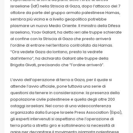
israeliane (Idf) nella Striscia di Gaza, dopo l’attacco del 7
ottobre da parte del gruppo armato palestinese Hamas,
sembra più vicina e a livello geopolitico potrebbe
plasmare un nuovo Medio Oriente. Il ministro della Difesa
israeliano, Yoav Gallant, ha detto ieri alle truppe schierate
al confine con la Striscia di Gaza che presto arriverà
l’ordine di entrare nel territorio controllato da Hamas.
“Ora vedete Gaza da lontano, presto la vedrete
dall’interno”, ha dichiarato Gallant alle truppe della
Brigata Givati, precisando che “l’ordine arriverà”.
L’avvio dell’operazione di terra a Gaza, per il quale si
attende l’avvio ufficiale, pone tuttavia una serie di
questioni da tenere in considerazione: la presenza della
popolazione civile palestinese e quella degli oltre 200
ostaggi israeliani. Nel corso di una videoconferenza
organizzata dalla Europe Israele Press Association (Eipa),
gli esperti intervenuti si aspettano che l’operazione di
terra parta a stretto giro e sottolineano la necessità di
agire per decapitare il movimento islamista palestinese