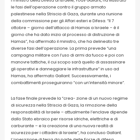
l ministro della Difesa di Israele, Yoav Gallant, ha illustrato
le fasi dell’operazione contro il gruppo armato
palestinese nella Striscia di Gaza, durante una riunione
della commissione per gli Affari esteri e Difesa. “Il 7
ottobre – giorno dell’attacco di Hamas a Israele – è il
giorno che ha dato inizio al processo di distruzione di
Hamas”, ha affermato il ministro, che ha delineato tre
diverse fasi dell’operazione. La prima prevede “una
campagna militare con l’uso di armi da fuoco e poi con
manovre tattiche, il cui scopo sarà quello di assassinare
gli operativi e danneggiare le infrastrutture” in uso ad
Hamas, ha affermato Gallant. Successivamente, i
combattimenti proseguiranno “con un’intensità minore”.
La fase finale prevede la “crea- zione di un nuovo regime
di sicurezza nella Striscia di Gaza, la rimozione della
responsabilità di Israele – attualmente l’enclave dipende
dallo Stato ebraico per risorse idriche, elettriche e di
carburante – e la creazione di una nuova realtà di
sicurezza per i cittadini di Israele”, ha concluso Gallant.
L’operazione di terra da parte delle Forze di difesa