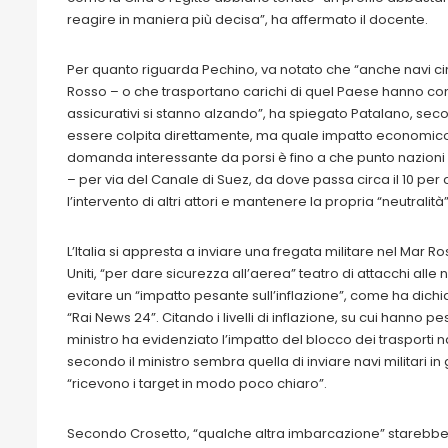
reagire in maniera più decisa”, ha affermato il docente.
Per quanto riguarda Pechino, va notato che “anche navi cin
Rosso – o che trasportano carichi di quel Paese hanno com
assicurativi si stanno alzando”, ha spiegato Patalano, sec
essere colpita direttamente, ma quale impatto economico
domanda interessante da porsi è fino a che punto nazioni c
– per via del Canale di Suez, da dove passa circa il 10 p
l’intervento di altri attori e mantenere la propria “neutralit
L’Italia si appresta a inviare una fregata militare nel Mar 
Uniti, “per dare sicurezza all’aerea” teatro di attacchi alle 
evitare un “impatto pesante sull’inflazione”, come ha dichiar
“Rai News 24”. Citando i livelli di inflazione, su cui hanno p
ministro ha evidenziato l’impatto del blocco dei trasporti 
secondo il ministro sembra quella di inviare navi militari in
“ricevono i target in modo poco chiaro”.
Secondo Crosetto, “qualche altra imbarcazione” starebbe ind