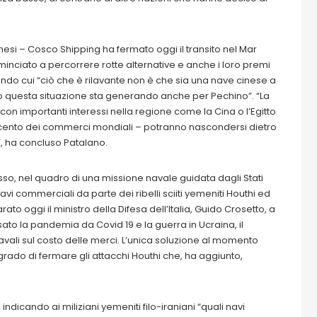
esi – Cosco Shipping ha fermato oggi il transito nel Mar
inciato a percorrere rotte alternative e anche i loro premi
ondo cui “ciò che è rilavante non è che sia una nave cinese a
 questa situazione sta generando anche per Pechino”. “La
on importanti interessi nella regione come la Cina o l’Egitto
er cento dei commerci mondiali – potranno nascondersi dietro
à”, ha concluso Patalano.
Rosso, nel quadro di una missione navale guidata dagli Stati
navi commerciali da parte dei ribelli sciiti yemeniti Houthi ed
ato oggi il ministro della Difesa dell’Italia, Guido Crosetto, a
esato la pandemia da Covid 19 e la guerra in Ucraina, il
navali sul costo delle merci. L’unica soluzione al momento
 grado di fermare gli attacchi Houthi che, ha aggiunto,
icando ai miliziani yemeniti filo-iraniani “quali navi