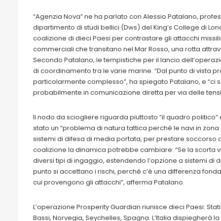
“Agenzia Nova” ne ha parlato con Alessio Patalano, professo
dipartimento di studi bellici (Dws) del King’s College di Lon
coalizione di dieci Paesi per contrastare gli attacchi missilis
commerciali che transitano nel Mar Rosso, una rotta attrav
Secondo Patalano, le tempistiche per il lancio dell’operaz
di coordinamento tra le varie marine. “Dal punto di vista pra
particolarmente complesso”, ha spiegato Patalano, e “ci s
probabilmente in comunicazione diretta per via delle tension
Il nodo da sciogliere riguarda piuttosto “il quadro politico” 
stato un “problema di natura tattica perché le navi in zona
sistemi di difesa di media portata, per prestare soccorso al
coalizione la dinamica potrebbe cambiare: “Se la scorta vie
diversi tipi di ingaggio, estendendo l’opzione a sistemi di 
punto si accettano i rischi, perché c’è una differenza fonda
cui provengono gli attacchi”, afferma Patalano.
L’operazione Prosperity Guardian riunisce dieci Paesi: Stati 
Bassi, Norvegia, Seychelles, Spagna. L’Italia dispiegherà la