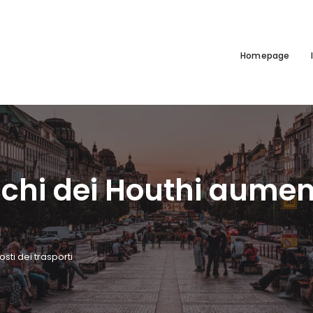
Homepage
cchi dei Houthi aument
sti dei trasporti