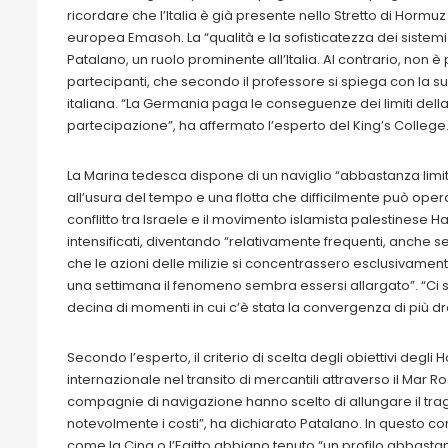
ricordare che l’Italia è già presente nello Stretto di Horm
europea Emasoh. La “qualità e la sofisticatezza dei sistem
Patalano, un ruolo prominente all’Italia. Al contrario, non 
partecipanti, che secondo il professore si spiega con la s
italiana. “La Germania paga le conseguenze dei limiti della pr
partecipazione”, ha affermato l’esperto del King’s College
La Marina tedesca dispone di un naviglio “abbastanza li
all’usura del tempo e una flotta che difficilmente può operar
conflitto tra Israele e il movimento islamista palestinese H
intensificati, diventando “relativamente frequenti, anche s
che le azioni delle milizie si concentrassero esclusivamente
una settimana il fenomeno sembra essersi allargato”. “Ci sono 
decina di momenti in cui c’è stata la convergenza di più dro
Secondo l’esperto, il criterio di scelta degli obiettivi degli 
internazionale nel transito di mercantili attraverso il Mar Ro
compagnie di navigazione hanno scelto di allungare il tr
notevolmente i costi”, ha dichiarato Patalano. In questo c
come la Cina o l’Egitto abbiano tenuto “un profilo abbastan