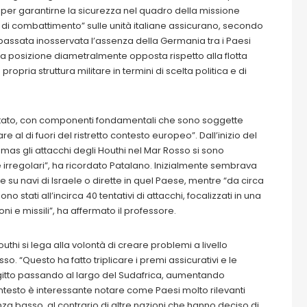
uz per garantirne la sicurezza nel quadro della missione
i di combattimento” sulle unità italiane assicurano, secondo
è passata inosservata l’assenza della Germania tra i Paesi
ua posizione diametralmente opposta rispetto alla flotta
opria struttura militare in termini di scelta politica e di
.
mitato, con componenti fondamentali che sono soggette
e al di fuori del ristretto contesto europeo”. Dall’inizio del
amas gli attacchi degli Houthi nel Mar Rosso si sono
e irregolari”, ha ricordato Patalano. Inizialmente sembrava
 su navi di Israele o dirette in quel Paese, mentre “da circa
stati all’incirca 40 tentativi di attacchi, focalizzati in una
ni e missili”, ha affermato il professore.
Houthi si lega alla volontà di creare problemi a livello
sso. “Questo ha fatto triplicare i premi assicurativi e le
agitto passando al largo del Sudafrica, aumentando
ontesto è interessante notare come Paesi molto rilevanti
za basso, al contrario di altre nazioni che hanno deciso di