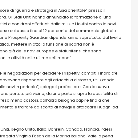
re di “guerra e strategia in Asia orientale” presso il
dra. Gli Stati Uniti hanno annunciato la formazione di una
tici e con droni effettuati dalle milizie Houthi contro le navi
erso cui passa fino al 12 per cento del commercio globale.
ione Prosperity Guardian dipenderanno soprattutto dal livello
tico, mettere in atto la funzione di scorta non è
ono già delle navi europee e statunitensi che sono
i e attività nelle ultime settimane”.
e le negoziazioni per decidere i rispettivi compiti. Finora c’è
 dovevano rispondere agli attacchi a distanza, utilizzando
le navi in pericolo”, spiega il professore. Con la nuova
ne portata più vicino, da una parte si apre la possibilità di
difesa meno costosi, dall’altra bisogna capire fino a che
mentale tra fare da scorta ai navigli e attaccare i luoghi da
Uniti, Regno Unito, Italia, Bahrein, Canada, Francia, Paesi
 fregata Virginio Fasan della Marina italiana. Vale la pena