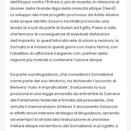
dell’Etiopia contro l’Eritrea o, più di recente, in relazione al
dossier della Grande diga della rinascita etiope (Gerd).
Lo sviluppo del maxi progetto promosso da Addis Abeba
sulle acque del Nilo Azzurro ha infatti provocato una
levata di scudi da parte di Sudan ed Egitto, Paesi a valle
che temono le conseguenze di eventuali disfunzioni
dell’impianto. In quest’intricata rete di azioni e reazioni, la
Somalia si è mossa in questi giorni con mano ferma, con
l’obiettivo di rafforzare il legame con i partner della
regione più motivati a contenere l’azione etiope.
Da parte sua Mogadiscio, che considera il Somaliland
come parte del suo territorio, ha dichiarato l’accordo di
Berbera “nullo e impraticabile”, traducendo la sua
posizione in una legge emanata da entrambe le Camere
del Parlamento federale e firmata dal presidente, che
annulla il memorandum d’intesa. Il documento minaccia
in effetti alcuni interessi strategici di Mogadiscio, aprendo
ad esempio la strada alla realizzazione di una base
militare etiope nel territorio del Somaliland, in progetto a