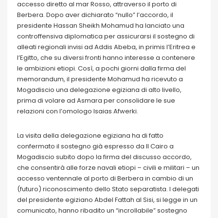
accesso diretto al mar Rosso, attraverso il porto di
Berbera. Dopo aver dichiarato “nullo” l’accordo, il
presidente Hassan Sheikh Mohamud ha lanciato una
controffensiva diplomatica per assicurarsi il sostegno di
alleati regionali invisi ad Addis Abeba, in primis l’Eritrea e
l’Egitto, che su diversi fronti hanno interesse a contenere
le ambizioni etiopi. Così, a pochi giorni dalla firma del
memorandum, il presidente Mohamud ha ricevuto a
Mogadiscio una delegazione egiziana di alto livello,
prima di volare ad Asmara per consolidare le sue
relazioni con l’omologo Isaias Afwerki.
La visita della delegazione egiziana ha di fatto
confermato il sostegno già espresso da Il Cairo a
Mogadiscio subito dopo la firma del discusso accordo,
che consentirà alle forze navali etiopi – civili e militari – un
accesso ventennale al porto di Berbera in cambio di un
(futuro) riconoscimento dello Stato separatista. I delegati
del presidente egiziano Abdel Fattah al Sisi, si legge in un
comunicato, hanno ribadito un “incrollabile” sostegno