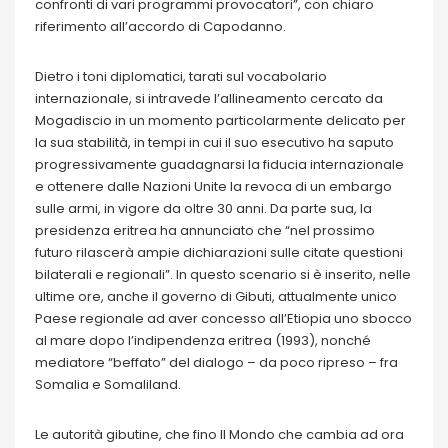
confronti di vari programmi provocatori”, con chiaro
riferimento all’accordo di Capodanno.
Dietro i toni diplomatici, tarati sul vocabolario
internazionale, si intravede l’allineamento cercato da
Mogadiscio in un momento particolarmente delicato per
la sua stabilità, in tempi in cui il suo esecutivo ha saputo
progressivamente guadagnarsi la fiducia internazionale
e ottenere dalle Nazioni Unite la revoca di un embargo
sulle armi, in vigore da oltre 30 anni. Da parte sua, la
presidenza eritrea ha annunciato che “nel prossimo
futuro rilascerà ampie dichiarazioni sulle citate questioni
bilaterali e regionali”. In questo scenario si è inserito, nelle
ultime ore, anche il governo di Gibuti, attualmente unico
Paese regionale ad aver concesso all’Etiopia uno sbocco
al mare dopo l’indipendenza eritrea (1993), nonché
mediatore “beffato” del dialogo – da poco ripreso – fra
Somalia e Somaliland.
Le autorità gibutine, che fino Il Mondo che cambia ad ora