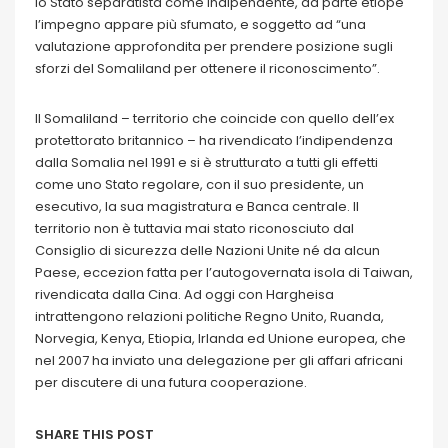
lo Stato separatista come indipendente, da parte etiope
l’impegno appare più sfumato, e soggetto ad “una
valutazione approfondita per prendere posizione sugli
sforzi del Somaliland per ottenere il riconoscimento”.
Il Somaliland – territorio che coincide con quello dell’ex
protettorato britannico – ha rivendicato l’indipendenza
dalla Somalia nel 1991 e si è strutturato a tutti gli effetti
come uno Stato regolare, con il suo presidente, un
esecutivo, la sua magistratura e Banca centrale. Il
territorio non è tuttavia mai stato riconosciuto dal
Consiglio di sicurezza delle Nazioni Unite né da alcun
Paese, eccezion fatta per l’autogovernata isola di Taiwan,
rivendicata dalla Cina. Ad oggi con Hargheisa
intrattengono relazioni politiche Regno Unito, Ruanda,
Norvegia, Kenya, Etiopia, Irlanda ed Unione europea, che
nel 2007 ha inviato una delegazione per gli affari africani
per discutere di una futura cooperazione.
SHARE THIS POST