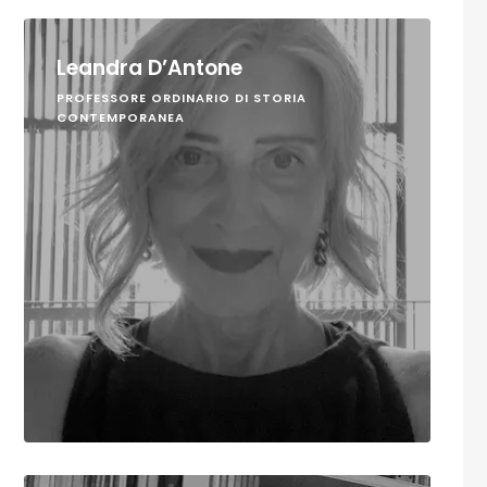
Leandra D’Antone
PROFESSORE ORDINARIO DI STORIA
CONTEMPORANEA