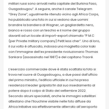
militari russi sono arrivati nella capitale del Burkina Faso,
Ouagadougou”. A seguire, anche il canale Telegram
“Grey Zone”, ugualmente ritenuto vicino agli Africa Corps,
ha pubblicato una foto in cui si vedono due uomini
brandire la bandiera di Wagner, un gagliardetto nero,
bianco e rosso con un teschio e il nome del gruppo
davanti ad un locale di import-export chiamato “P.M.C
(per Private military company) Petit less cher”. Uno di loro,
il cui volto è offuscato, indossa una maglietta color kaki
con l’immagine dell’ex presidente rivoluzionario Thomas
Sankara (assassinato nel 1987) e del capitano Traoré.
L’esercizio commerciale dove è stata scattata la foto si
trova nel cuore di Ouagadougou, a due passi dall’ufficio
del primo ministro, l’edificio ufficiale in cui ha preso
residenza il leader golpista fin dal suo insediamento al
potere dopo il colpo di Stato del settembre 2022.
Secondo alcuni specialisti, anche le immagini satellitari
attestano che l’Ilouchine visibile nelle foto diffuse da
Africa Initiative sia effettivamente atterrato all’aeroporto