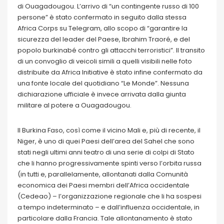
di Ouagadougou. L’arrivo di “un contingente russo di 100
persone” è stato confermato in seguito dalla stessa
Africa Corps su Telegram, allo scopo di “garantire la
sicurezza del leader del Paese, Ibrahim Traoré, e del
popolo burkinabé contro gli attacchi terroristici”. Il transito
di un convoglio di veicoli simili a quelli visibili nelle foto
distribuite da Africa Initiative è stato infine confermato da
una fonte locale del quotidiano “Le Monde”. Nessuna
dichiarazione ufficiale è invece arrivata dalla giunta
militare al potere a Ouagadougou.
Il Burkina Faso, così come il vicino Mali e, più di recente, il
Niger, è uno di quei Paesi dell’area del Sahel che sono
stati negli ultimi anni teatro di una serie di colpi di Stato
che li hanno progressivamente spinti verso l’orbita russa
(in tutti e, parallelamente, allontanati dalla Comunità
economica dei Paesi membri dell’Africa occidentale
(Cedeao) – l’organizzazione regionale che li ha sospesi
a tempo indeterminato – e dall’influenza occidentale, in
particolare dalla Francia. Tale allontanamento è stato