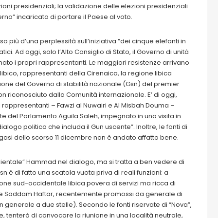
zioni presidenziali; la validazione delle elezioni presidenziali
no” incaricato di portare il Paese al voto.
più d’una perplessità sull’iniziativa “dei cinque elefanti in
i. Ad oggi, solo l’Alto Consiglio di Stato, il Governo di unità
ato i propri rappresentanti. Le maggiori resistenze arrivano
ibico, rappresentanti della Cirenaica, la regione libica
usione del Governo di stabilità nazionale (Gsn) del premier
riconosciuto dalla Comunità internazionale. E’ di oggi,
ei rappresentanti – Fawzi al Nuwairi e Al Misbah Douma –
e del Parlamento Aguila Saleh, impegnato in una visita in
ialogo politico che includa il Gun uscente”. Inoltre, le fonti di
engasi dello scorso 11 dicembre non è andato affatto bene.
 “orientale” Hammad nel dialogo, ma si tratta a ben vedere di
 è di fatto una scatola vuota priva di reali funzioni: a
one sud-occidentale libica povera di servizi ma ricca di
Khaled e Saddam Haftar, recentemente promossi da generale di
un generale a due stelle). Secondo le fonti riservate di “Nova”,
, tenterà di convocare la riunione in una località neutrale,