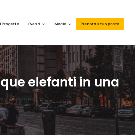
Il Progetto
Eventi
Media
Prenota il tuo posto
nque elefanti in una