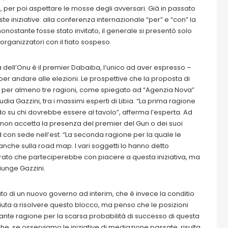
, per poi aspettare le mosse degli avversari. Già in passato
iniziative: alla conferenza internazionale “per” e “con” la
onostante fosse stato invitato, il generale si presentò solo
 organizzatori con il fiato sospeso.
a dell’Onu è il premier Dabaiba, l’unico ad aver espresso –
r andare alle elezioni. Le prospettive che la proposta di
he per almeno tre ragioni, come spiegato ad “Agenzia Nova”
audia Gazzini, tra i massimi esperti di Libia. “La prima ragione
o su chi dovrebbe essere al tavolo”, afferma l’esperta. Ad
non accetta la presenza del premier del Gun o dei suoi
on sede nell’est. “La seconda ragione per la quale le
nche sulla road map. I vari soggetti lo hanno detto
arato che parteciperebbe con piacere a questa iniziativa, ma
iunge Gazzini.
fiuto di un nuovo governo ad interim, che è invece la conditio
a aiuta a risolvere questo blocco, ma penso che le posizioni
ante ragione per la scarsa probabilità di successo di questa
è che, se osserviamo le iniziative di mediazione passate, risulta