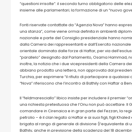
“questioni irrisolte”: il secondo turno obbligatorio delle ele
insieme alle parlamentari; la formazione di un “nuovo gover
Fonti riservate contattate da “Agenzia Nova” hanno espresso 
una stanza”, come viene ormai definita in ambienti diplomatic
nazionale e parte del Consiglio presidenziale hanno nomin
dalla Camera dei rappresentanti e dall’Esercito nazionale l
orientale dominata dalle forze di Haftar, per via dell’escl
“parallelo” designato dal Parlamento, Osama Hammad, non 
inoltre, la notizia che i due vicepresidenti della Camera d
abbiano prodotto una lettera, non approvata dal president
Turchia, per esprimere “il rifiuto di partecipare a qualsiasi d
“Nova” riferiscono che l’incontro di Bathily con Haftar a B
Il “feldmaresciallo” libico insiste per includere il premier
una richiesta pretestuosa che l’Onu non può accettare. Il Gsn
comandare in Cirenaica e in gran parte del Fezzan, la regi
petrolio – è il clan legato a Haftar e ai suoi figli, figli 
brigata al rango di generale di divisione (l’equivalente di 
Bathily, anche in previsione della scadenza del 18 dicembre