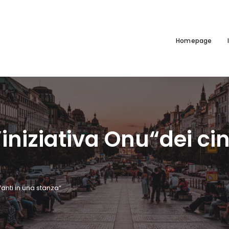
Homepage
l’iniziativa Onu“dei ci
fanti in una stanza“