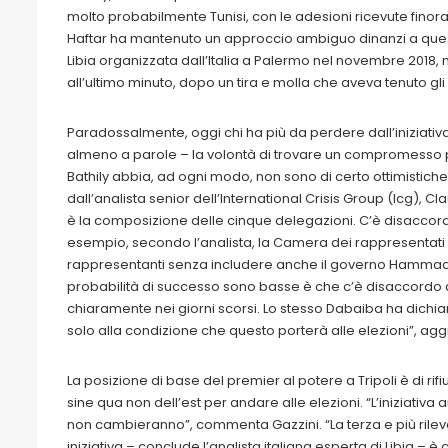
molto probabilmente Tunisi, con le adesioni ricevute finora
Haftar ha mantenuto un approccio ambiguo dinanzi a queste 
Libia organizzata dall’Italia a Palermo nel novembre 2018, n
all’ultimo minuto, dopo un tira e molla che aveva tenuto gli
Paradossalmente, oggi chi ha più da perdere dall’iniziativ
almeno a parole – la volontà di trovare un compromesso pe
Bathily abbia, ad ogni modo, non sono di certo ottimistic
dall’analista senior dell’International Crisis Group (Icg), Cl
è la composizione delle cinque delegazioni. C’è disaccord
esempio, secondo l’analista, la Camera dei rappresentati 
rappresentanti senza includere anche il governo Hammad c
probabilità di successo sono basse è che c’è disaccordo a
chiaramente nei giorni scorsi. Lo stesso Dabaiba ha dichi
solo alla condizione che questo porterà alle elezioni”, agg
La posizione di base del premier al potere a Tripoli è di ri
sine qua non dell’est per andare alle elezioni. “L’iniziativ
non cambieranno”, commenta Gazzini. “La terza e più rilev
iniziativa – conclude l’analista italiana esperta di Libia – 